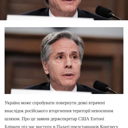
Україна може спробувати повернути деякі втрачені
внаслідок російського вторгнення території невоєнним
шляхом. Про це заявив держсекретар США Ентоні
Блінкен під час виступу в Палаті представників Конгресу