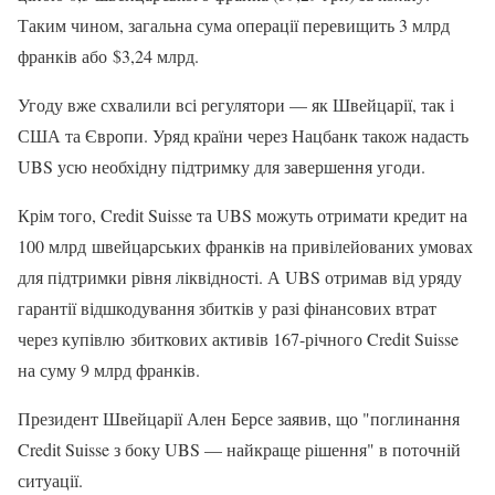
Таким чином, загальна сума операції перевищить 3 млрд
франків або $3,24 млрд.
Угоду вже схвалили всі регулятори — як Швейцарії, так і
США та Європи. Уряд країни через Нацбанк також надасть
UBS усю необхідну підтримку для завершення угоди.
Крім того, Credit Suisse та UBS можуть отримати кредит на
100 млрд швейцарських франків на привілейованих умовах
для підтримки рівня ліквідності. А UBS отримав від уряду
гарантії відшкодування збитків у разі фінансових втрат
через купівлю збиткових активів 167-річного Credit Suisse
на суму 9 млрд франків.
Президент Швейцарії Ален Берсе заявив, що "поглинання
Credit Suisse з боку UBS — найкраще рішення" в поточній
ситуації.