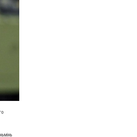
го
ньмінь