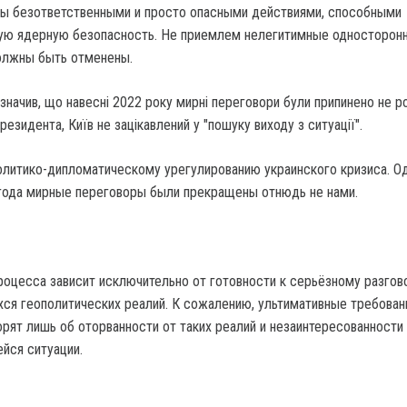
ы безответственными и просто опасными действиями, способными
ую ядерную безопасность. Не приемлем нелегитимные односторон
олжны быть отменены.
начив, що навесні 2022 року мирні переговори були припинено не р
езидента, Київ не зацікавлений у "пошуку виходу з ситуації".
олитико-дипломатическому урегулированию украинского кризиса. О
года мирные переговоры были прекращены отнюдь не нами.
оцесса зависит исключительно от готовности к серьёзному разгов
ся геополитических реалий. К сожалению, ультимативные требован
рят лишь об оторванности от таких реалий и незаинтересованности 
йся ситуации.