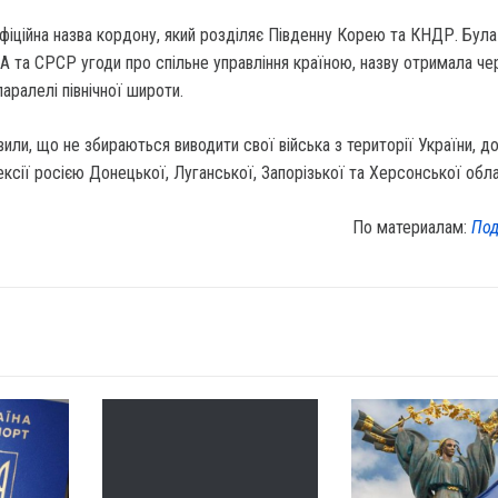
фіційна назва кордону, який розділяє Південну Корею та КНДР. Була
А та СРСР угоди про спільне управління країною, назву отримала че
аралелі північної широти.
вили, що не збираються виводити свої війська з території України, д
ексії росією Донецької, Луганської, Запорізької та Херсонської обл
По материалам:
Под