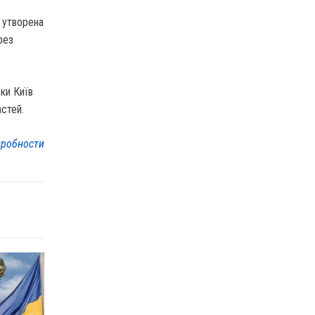
 утворена
рез
оки Київ
астей.
робности