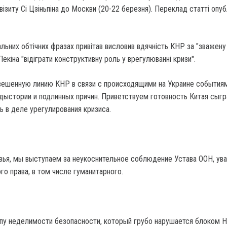
візиту Сі Цзіньпіна до Москви (20-22 березня). Переклад статті опуб
льних обтічних фразах привітав висловив вдячність КНР за "зважену 
Пекіна "відіграти конструктивну роль у врегулюванні кризи".
вешенную линию КНР в связи с происходящими на Украине событиям
едыстории и подлинных причин. Приветствуем готовность Китая сыгр
ь в деле урегулирования кризиса.
узья, мы выступаем за неукоснительное соблюдение Устава ООН, ув
о права, в том числе гуманитарного.
у неделимости безопасности, который грубо нарушается блоком Н