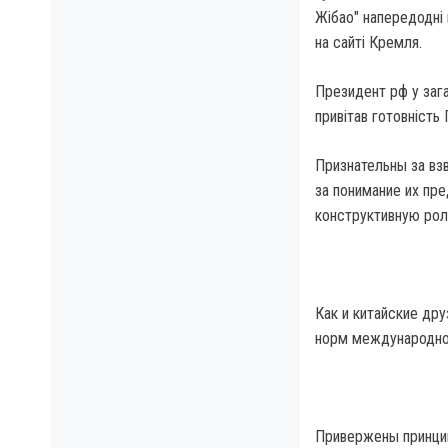
Жібао" напередодні 
на сайті Кремля.
Президент рф у зага
привітав готовність 
Признательны за вз
за понимание их пр
конструктивную рол
Как и китайские др
норм международног
Привержены принцип