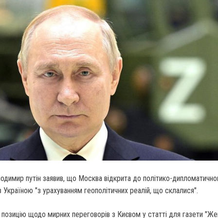
одимир путін заявив, що Москва відкрита до політико-дипломатично
з Україною "з урахуванням геополітичних реалій, що склалися".
 позицію щодо мирних переговорів з Києвом у статті для газети "Же