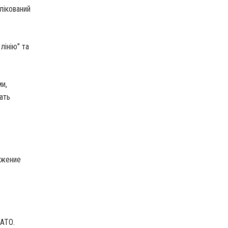
лікований
лінію" та
и,
ать
ажение
АТО.