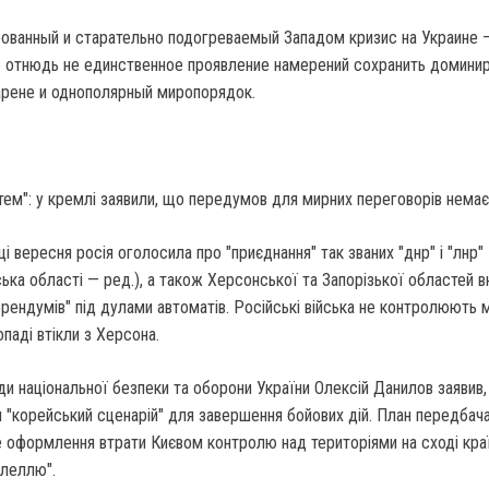
ованный и старательно подогреваемый Западом кризис на Украине 
но отнюдь не единственное проявление намерений сохранить домини
рене и однополярный миропорядок.
ем": у кремлі заявили, що передумов для мирних переговорів немає
і вересня росія оголосила про "приєднання" так званих "днр" і "лнр"
ька області — ред.), а також Херсонської та Запорізької областей в
ендумів" під дулами автоматів. Російські війська не контролюють 
паді втікли з Херсона.
ди національної безпеки та оборони України Олексій Данилов заявив,
"корейський сценарій" для завершення бойових дій. План передбача
 оформлення втрати Києвом контролю над територіями на сході краї
алеллю".