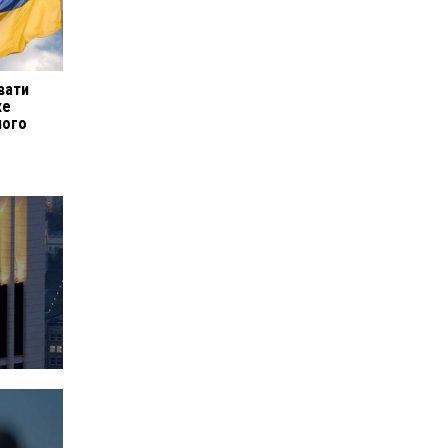
вати
же
ного