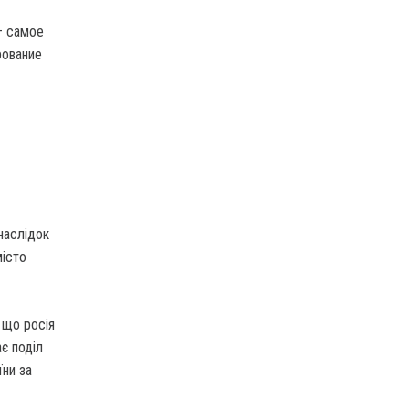
– самое
рование
наслідок
місто
 що росія
є поділ
ни за