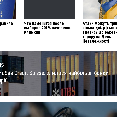
правила
Что изменится после
Атаки можуть три
выборов 2019: заявление
кілька дні: рф мо
Климкин
вдатись до ракет
терору на День
Незалежності
us
дбав Credit Suisse: злилися найбільші банки
us
рії