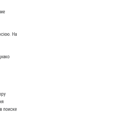
ние
осією. На
днако
ору
ия
в поиске