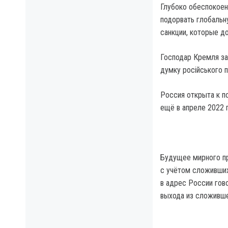
Глубоко обеспокоен
подорвать глобальн
санкции, которые д
Господар Кремля заз
думку російського пр
Россия открыта к п
ещё в апреле 2022 
Будущее мирного пр
с учётом сложивших
в адрес России гово
выхода из сложивше