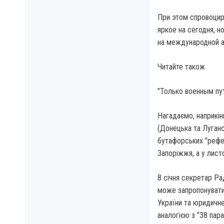
При этом спровоцир
яркое на сегодня, 
на международной а
Читайте також
"Только военным пут
Нагадаємо, наприкінц
(Донецька та Луганс
бутафорських "рефер
Запоріжжя, а у листо
8 січня секретар Ра
може запропонувати 
України та юридичне
аналогією з "38 пар