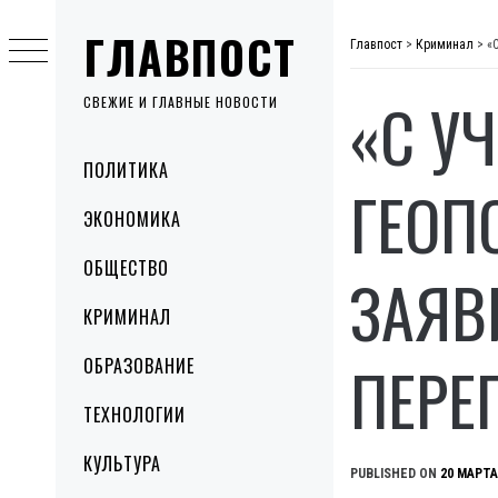
Skip
ГЛАВПОСТ
to
Главпост
>
Криминал
>
«
content
«С У
СВЕЖИЕ И ГЛАВНЫЕ НОВОСТИ
Primary
ПОЛИТИКА
Menu
ГЕОП
ЭКОНОМИКА
ОБЩЕСТВО
ЗАЯВ
КРИМИНАЛ
ПЕРЕ
ОБРАЗОВАНИЕ
ТЕХНОЛОГИИ
КУЛЬТУРА
PUBLISHED ON
20 МАРТА