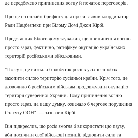
де передбачено припинення вогну й початок переговорів.
Про це на онлайн-брифінгу для преси заявив координатор
Ради Нацбезпеки при Білому Домі Джон Кірбі.
Представник Білого дому зауважив, що припинення вогню
просто зараз, фактично, ратифікує окупацію українських
територій російськими військовими.
"По суті, це визнало б здобуток росії в усіх її спробах
захопити силою територію сусідньої країни. Крім того, це
дозволило б російським військам продовжувати окупацію
території суверенної України. Тому припинення вогню
просто зараз, на нашу думку, означало б чергове порушення
Статуту ООН", — зазначив Кірбі
Він підкреслив, що росія змогла б використати цю паузу,
аби посилити свої військові позиції, відновити сили та