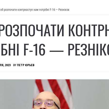
об розпочати контрнаступ нам потрібні F-16 — Резніков
РОЗПОЧАТИ КОНТР
БНІ F-16 — РЕЗНІ
ЛЯ, 2023
BY
ПЕТР ЮРЬЕВ