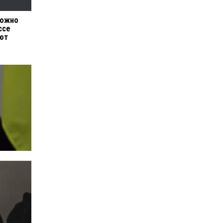
можно
ссе
ют