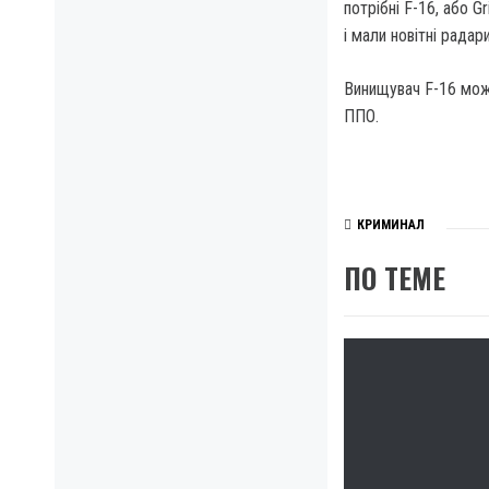
потрібні F-16, або G
і мали новітні радари
Винищувач F-16 мож
ППО.
КРИМИНАЛ
ПО ТЕМЕ