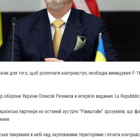
їни для того, щоб розпочати контрнаступ, необхідні винищувачі F-16
тр оборони України Олексій Резніков в інтерв'ю виданню La Repubblic
українські партнери на останній зустрічі "Рамштайн" зрозуміли, що ф
ення.
ьке панування в небі над окупованими територіями і почати контрнас