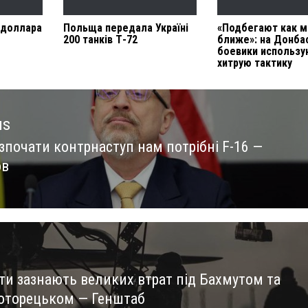
 доллара
Польща передала Україні
«Подбегают как 
200 танків Т-72
ближе»: на Донба
боевики использу
хитрую тактику
us
зпочати контрнаступ нам потрібні F-16 —
us
ов
ти зазнають великих втрат під Бахмутом та
оторецьком — Генштаб