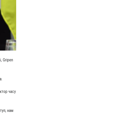
, Gripen
a.
актор часу
туп, нам