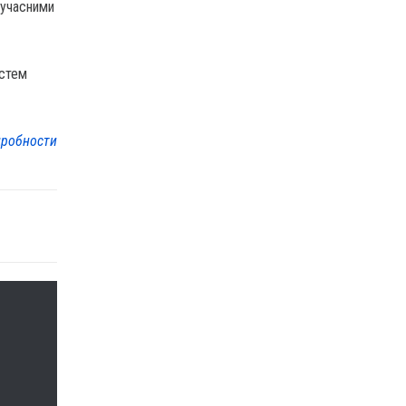
 сучасними
истем
робности