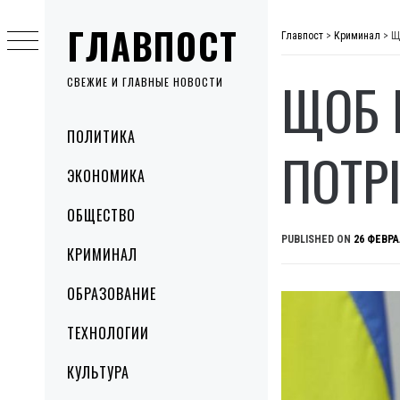
Skip
ГЛАВПОСТ
to
Главпост
>
Криминал
>
Щ
content
ЩОБ 
СВЕЖИЕ И ГЛАВНЫЕ НОВОСТИ
Primary
ПОЛИТИКА
Menu
ПОТРІ
ЭКОНОМИКА
ОБЩЕСТВО
PUBLISHED ON
26 ФЕВРА
КРИМИНАЛ
ОБРАЗОВАНИЕ
ТЕХНОЛОГИИ
КУЛЬТУРА