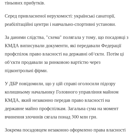
тіньових прибутків.
Серед привласненої нерухомості: українські санаторії,
реабілітаційні центри і навчально-спортивні установи.
За даними слідства, "схема" полягала у тому, що посадовці з
КМДА виписували документи, які передавали Федерації
профспілок право власності на державні об‘єкти. Потім ці
об‘єкти продавали за ринковою вартістю через
підконтрольні фірми.
У ДБР повідомили, що у цій справі оголосили підозру
колишньому начальнику Головного управління майном
КМДА, який незаконно передав право власності на
державне майно профспілкам. Загальна сума на момент
вчинення злочинів сягала понад 300 млн грн.
Зокрема посадовцем незаконно оформлено права власності