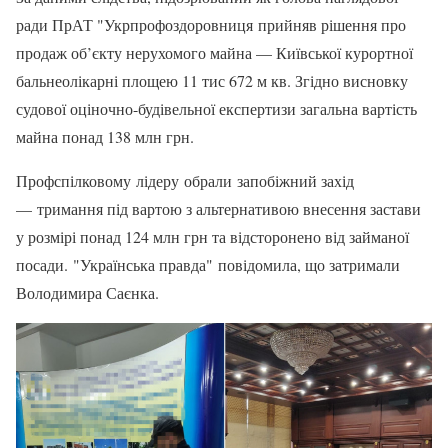
ради ПрАТ "Укрпрофоздоровниця прийняв рішення про
продаж об’єкту нерухомого майна — Київської курортної
бальнеолікарні площею 11 тис 672 м кв. Згідно висновку
судової оціночно-будівельної експертизи загальна вартість
майна понад 138 млн грн.
Профспілковому лідеру обрали запобіжний захід
— тримання під вартою з альтернативою внесення застави
у розмірі понад 124 млн грн та відсторонено від займаної
посади. "Українська правда" повідомила, що затримали
Володимира Саєнка.