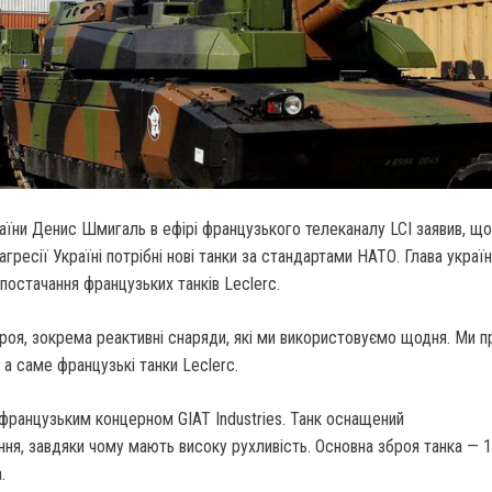
аїни Денис Шмигаль в ефірі французького телеканалу LCI заявив, щ
агресії Україні потрібні нові танки за стандартами НАТО. Глава украї
постачання французьких танків Leclerc.
роя, зокрема реактивні снаряди, які ми використовуємо щодня. Ми 
 а саме французькі танки Leclerc.
французьким концерном GIAT Industries. Танк оснащений
я, завдяки чому мають високу рухливість. Основна зброя танка — 1
.