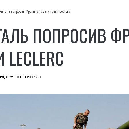
мигаль попросив Францію надати танки Leclerc
АЛЬ ПОПРОСИВ ФР
И LECLERC
РЯ, 2022
BY
ПЕТР ЮРЬЕВ