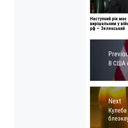
Наступний рік має
вирішальним у війн
рф — Зеленський
Навигация
по
Previo
записям
В США 
Previo
post:
Next
Кулеба
Next
блеэка
post: