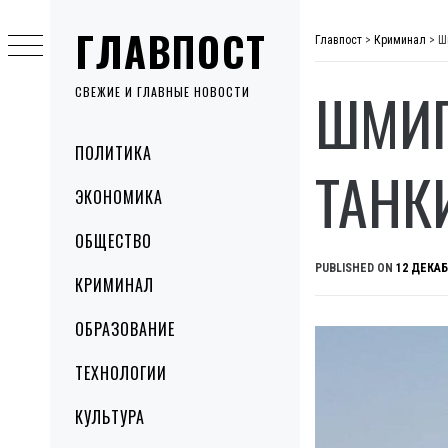
Skip
ГЛАВПОСТ
to
Главпост
>
Криминал
>
Ш
content
ШМИГ
СВЕЖИЕ И ГЛАВНЫЕ НОВОСТИ
Primary
ПОЛИТИКА
Menu
ТАНК
ЭКОНОМИКА
ОБЩЕСТВО
PUBLISHED ON
12 ДЕКАБ
КРИМИНАЛ
ОБРАЗОВАНИЕ
ТЕХНОЛОГИИ
КУЛЬТУРА