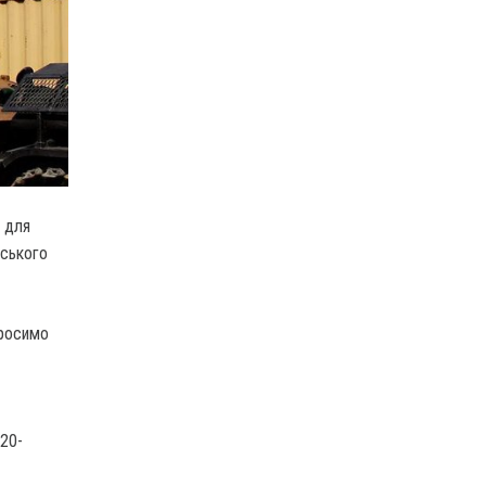
о для
нського
просимо
20-