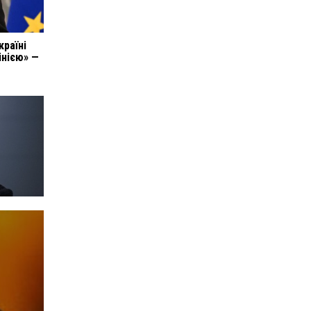
країні
інією» —