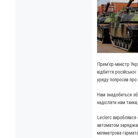
Прем'єр-міністр Укр
відбиття російської 
уряду попросив про 
Нам знадобиться зб
надіслати нам танки,
Leclerc вироблявся 
автоматом заряджанн
міліметрова гармата