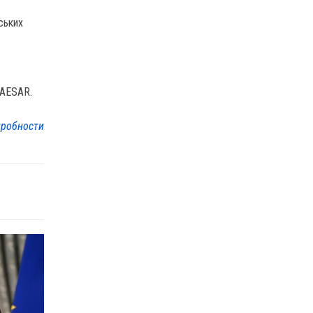
ських
CAESAR.
робности