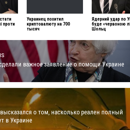
 стати
Украинец похитил
Ядерний удар по У
і проти
криптовалюту на 700
буде «червоною л
тысяч
Шольц
us
сделали важное заявление о помощи Украине
us
 высказался о том, насколько реален полный
ут в Украине