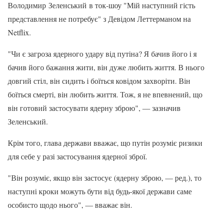
Володимир Зеленський в ток-шоу "Мій наступний гість
представлення не потребує" з Девідом Леттерманом на
Netflix.
"Чи є загроза ядерного удару від путіна? Я бачив його і я
бачив його бажання жити, він дуже любить життя. В нього
довгий стіл, він сидить і боїться ковідом захворіти. Він
боїться смерті, він любить життя. Тож, я не впевнений, що
він готовий застосувати ядерну зброю", — зазначив
Зеленський.
Крім того, глава держави вважає, що путін розуміє ризики
для себе у разі застосування ядерної зброї.
"Він розуміє, якщо він застосує (ядерну зброю, — ред.), то
наступні кроки можуть бути від будь-якої держави саме
особисто щодо нього", — вважає він.