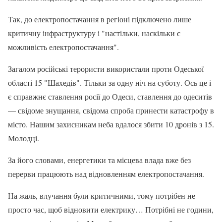
Так, до електропостачання в регіоні підключено лише
критичну інфраструктуру і "настільки, наскільки є
можливість електропостачання".
Загалом російські терористи використали проти Одеської
області 15 "Шахедів". Тільки за одну ніч на суботу. Ось це і
є справжнє ставлення росії до Одеси, ставлення до одеситів
— свідоме знущання, свідома спроба принести катастрофу в
місто. Нашим захисникам неба вдалося збити 10 дронів з 15.
Молодці.
За його словами, енергетики та місцева влада вже без
перерви працюють над відновленням електропостачання.
На жаль, влучання були критичними, тому потрібен не
просто час, щоб відновити електрику… Потрібні не години,