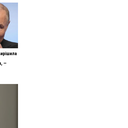
вирішила
а, —