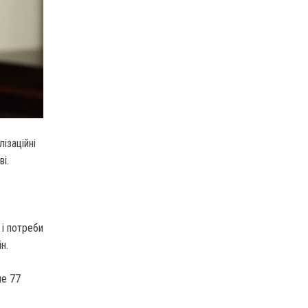
ізаційні
і.
 і потреби
н.
ше 77