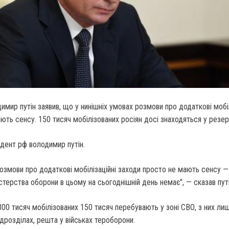
мир путін заявив, що у нинішніх умовах розмови про додаткові мобіл
ють сенсу. 150 тисяч мобілізованих росіян досі знаходяться у резерв
дент рф володимир путін.
розмови про додаткові мобілізаційні заходи просто не мають сенсу —
стерства оборони в цьому на сьогоднішній день немає", — сказав путі
 300 тисяч мобілізованих 150 тисяч перебувають у зоні СВО, з них ли
ідрозділах, решта у військах тероборони.