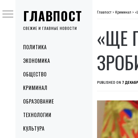
Skip
ГЛАВПОСТ
to
Главпост
>
Криминал
>
«
content
«ЩЕ 
СВЕЖИЕ И ГЛАВНЫЕ НОВОСТИ
Primary
ПОЛИТИКА
Menu
ЗРОБ
ЭКОНОМИКА
ОБЩЕСТВО
PUBLISHED ON
7 ДЕКАБР
КРИМИНАЛ
ОБРАЗОВАНИЕ
ТЕХНОЛОГИИ
КУЛЬТУРА