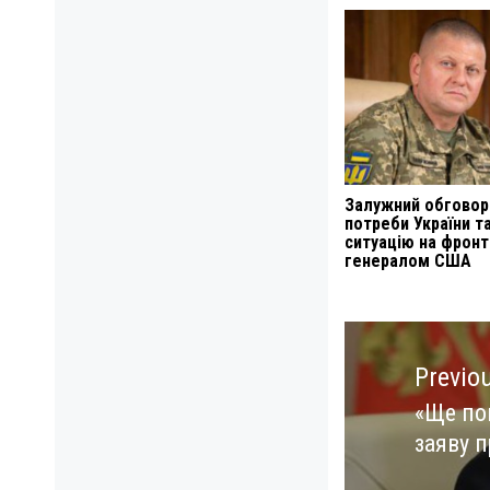
Залужний обговор
потреби України т
ситуацію на фронт
генералом США
Навигация
по
Previo
записям
«Ще поп
Previo
заяву п
post: