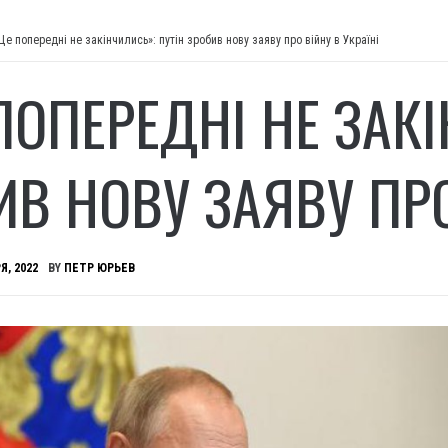
Ще попередні не закінчились»: путін зробив нову заяву про війну в Україні
ПОПЕРЕДНІ НЕ ЗАКІ
ИВ НОВУ ЗАЯВУ ПРО
Я, 2022
BY
ПЕТР ЮРЬЕВ