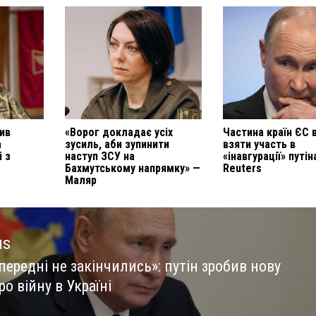
ив
«Ворог докладає усіх
Частина країн ЄС 
а
зусиль, аби зупинити
взяти участь в
і з
наступ ЗСУ на
«інавгурації» путін
Бахмутському напрямку» —
Reuters
Маляр
us
ередні не закінчились»: путін зробив нову
us
ро війну в Україні