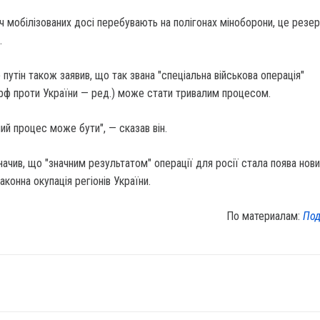
яч мобілізованих досі перебувають на полігонах міноборони, це резер
.
 путін також заявив, що так звана "спеціальна військова операція"
 рф проти України — ред.) може стати тривалим процесом.
лий процес може бути", — сказав він.
ачив, що "значним результатом" операції для росії стала поява нов
аконна окупація регіонів України.
По материалам:
Под