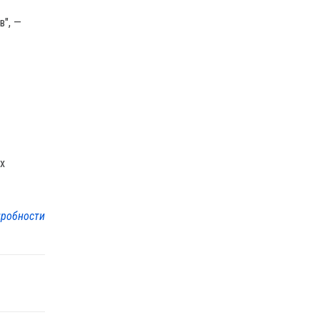
в", —
их
робности