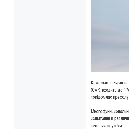
Комсомольський-на-А
(ОАК, входить до "Р
повідомляє пресслу
Многофункциональны
испытаний в различ
несения службы.