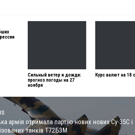
бших
грессии
Сильный ветер и дожди:
Курс валют на 18 
прогноз погоды на 27
ноября
us
ка армія отримала партію нових нових Су-35С і
us
ізованих танків Т72Б3М