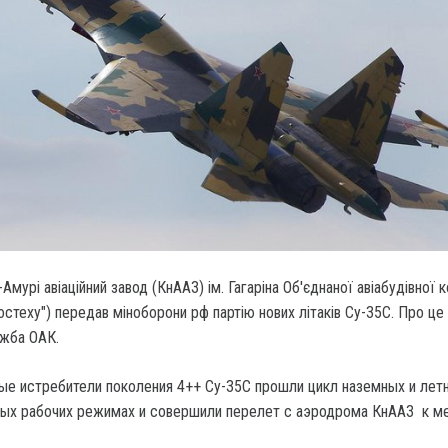
мурі авіаційний завод (КнААЗ) ім.
Гагаріна Об'єднаної авіабудівної 
остеху") передав міноборони рф партію нових літаків Су-35С. Про це
жба ОАК.
е истребители поколения 4++ Су-35С прошли цикл наземных и лет
ных рабочих режимах и совершили перелет с аэродрома КнААЗ к м