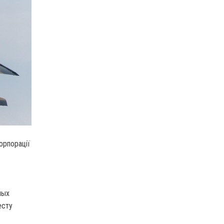
корпорації
ных
есту