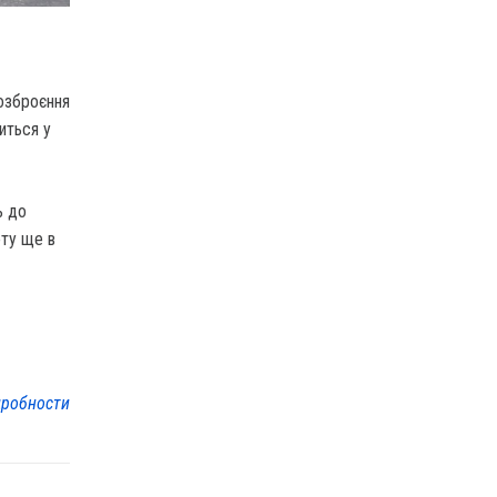
озброєння
иться у
ь до
оту ще в
робности