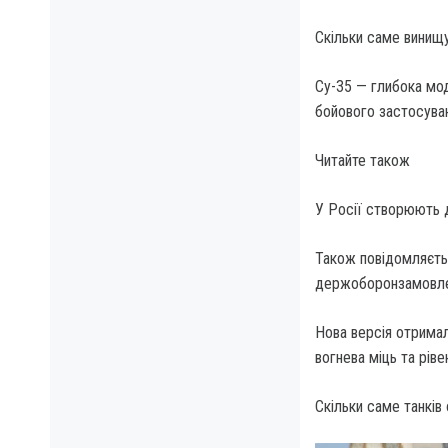
Скільки саме винищу
Су-35 — глибока мод
бойового застосуван
Читайте також
У Росії створюють д
Також повідомляєтьс
держоборонзамовлен
Нова версія отримал
вогнева міць та рів
Скільки саме танків