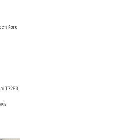
сті його
лі Т72Б3.
ків,