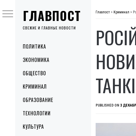
Skip
ГЛАВПОСТ
to
Главпост
>
Криминал
>
Р
content
РОСІ
СВЕЖИЕ И ГЛАВНЫЕ НОВОСТИ
Primary
ПОЛИТИКА
Menu
НОВИ
ЭКОНОМИКА
ОБЩЕСТВО
ТАНК
КРИМИНАЛ
ОБРАЗОВАНИЕ
PUBLISHED ON
3 ДЕКАБР
ТЕХНОЛОГИИ
КУЛЬТУРА