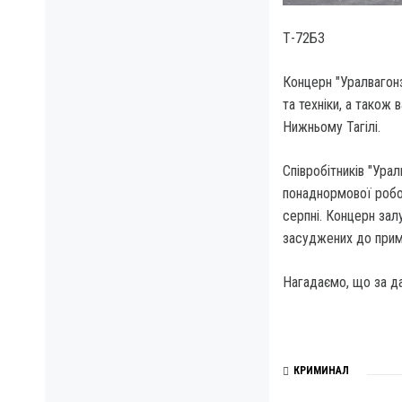
Т-72Б3
Концерн "Уралвагонз
та техніки, а також
Нижньому Тагілі.
Співробітників "Ур
понаднормової робот
серпні. Концерн зал
засуджених до прим
Нагадаємо, що за да
КРИМИНАЛ