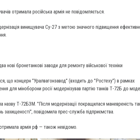
вачів отримала російська армія не повідомляється.
ернізація винищувача Су-27 з метою значного підвищення ефективно
ня.
ва нові бронетанкові заводи для ремонту військової техніки
я, що концерн "Уралвагонзавод" (входить до "Ростеху") в рамках
ня для міноборони росії модернізував партію танків Т-72Б до моде
а назву Т-72Б3М. "Після модернізації покращилася маневреність тан
ень захищеності", повідомила прес-служба підприємства.
 отримала армія рф — також невідомо.