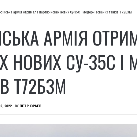
осійська армія отримала партію нових нових Су-35С і модернізованих танків Т72Б3М
ЙСЬКА АРМІЯ ОТРИ
Х НОВИХ СУ-35С І
ІВ Т72Б3М
Я, 2022
BY
ПЕТР ЮРЬЕВ