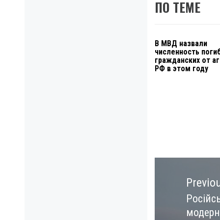
ПО ТЕМЕ
В МВД назвали
численность поги
гражданских от а
РФ в этом году
Навигация
по
Previo
записям
Російсь
Previo
модерн
post: