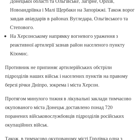
Донецької області та Ольгівське, Загірне, Оріхів,
Новоандріївка і Малі Щербаки на Запоріжжі. Також ворог
завдав авіаударів в районах Вугледара, Ольгівського та
Степового.
На Херсонському напрямку вогневого ураження з
реактивної артилерії зазнав район населеного пункту
Кізомис.
Противник не припиняє артилерійських обстріли
підрозділів наших військ і населених пунктів на правому
березі річки Дніпро, зокрема і міста Херсон.
Протягом минулого тижня в лікувальні заклади тимчасово
окупованого міста Донецьк доставлено понад 720
поранених військовослужбовців підрозділів російських
окупаційних військ.
Також, в тимчасово окупованому місті Горлівка одна з