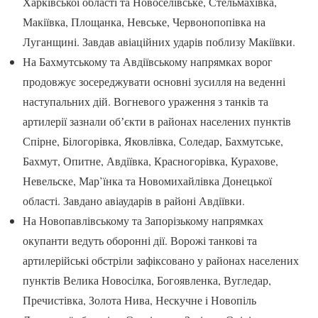
Харківської області та Новоселівське, Стельмахівка,
Макіївка, Площанка, Невське, Червонопопівка на
Луганщині. Завдав авіаційних ударів поблизу Макіївки.
На Бахмутському та Авдіївському напрямках ворог
продовжує зосереджувати основні зусилля на веденні
наступальних дій. Вогневого ураження з танків та
артилерії зазнали обʼєкти в районах населених пунктів
Спірне, Білогорівка, Яковлівка, Соледар, Бахмутське,
Бахмут, Опитне, Авдіївка, Красногорівка, Курахове,
Невельске, Мар’їнка та Новомихайлівка Донецької
області. Завдано авіаударів в районі Авдіївки.
На Новопавлівському та Запорізькому напрямках
окупанти ведуть оборонні дії. Ворожі танкові та
артилерійські обстріли зафіксовано у районах населених
пунктів Велика Новосілка, Богоявленка, Вугледар,
Пречистівка, Золота Нива, Нескучне і Новопіль