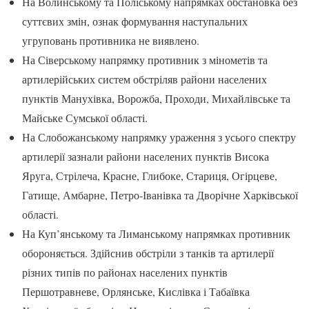
На Волинському та Поліському напрямках обстановка без
суттєвих змін, ознак формування наступальних
угруповань противника не виявлено.
На Сіверському напрямку противник з мінометів та
артилерійських систем обстріляв райони населених
пунктів Манухівка, Ворожба, Проходи, Михайлівське та
Майське Сумської області.
На Слобожанському напрямку ураження з усього спектру
артилерії зазнали райони населених пунктів Висока
Яруга, Стрілеча, Красне, Глибоке, Стариця, Огірцеве,
Гатище, Амбарне, Петро-Іванівка та Дворічне Харківської
області.
На Куп’янському та Лиманському напрямках противник
обороняється. Здійснив обстріли з танків та артилерії
різних типів по районах населених пунктів
Першотравневе, Орлянське, Кислівка і Табаївка