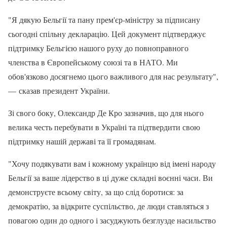
"Я дякую Бельгії та пану прем'єр-міністру за підписану
сьогодні спільну декларацію. Цей документ підтверджує
підтримку Бельгією нашого руху до повноправного
членства в Європейському союзі та в НАТО. Ми
обов'язково досягнемо цього важливого для нас результату",
— сказав президент України.
Зі свого боку, Олександр Де Кро зазначив, що для нього
велика честь перебувати в Україні та підтвердити свою
підтримку нашій державі та її громадянам.
"Хочу подякувати вам і кожному українцю від імені народу
Бельгії за ваше лідерство в ці дуже складні воєнні часи. Ви
демонструєте всьому світу, за що слід боротися: за
демократію, за відкрите суспільство, де люди ставляться з
повагою один до одного і засуджують безглузде насильство