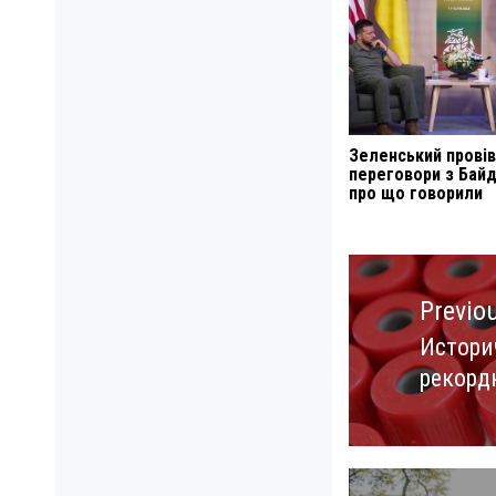
Зеленський провів
переговори з Бай
про що говорили
Навигация
по
Previo
записям
Истори
Previo
рекорд
post: