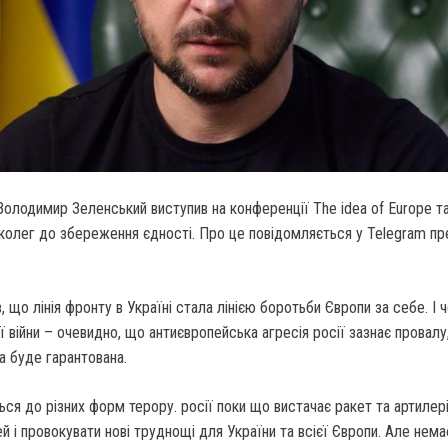
олодимир Зеленський виступив на конференції The idea of Europe т
 колег до збереження єдності. Про це повідомляється у Telegram п
, що лінія фронту в Україні стала лінією боротьби Європи за себе. І 
 війни – очевидно, що антиєвропейська агресія росії зазнає провалу,
а буде гарантована.
ься до різних форм терору. росії поки що вистачає ракет та артилер
 і провокувати нові труднощі для України та всієї Європи. Але немає