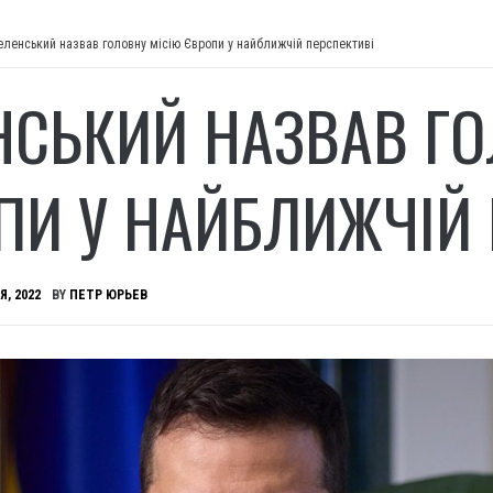
еленський назвав головну місію Європи у найближчій перспективі
НСЬКИЙ НАЗВАВ ГО
ПИ У НАЙБЛИЖЧІЙ 
Я, 2022
BY
ПЕТР ЮРЬЕВ