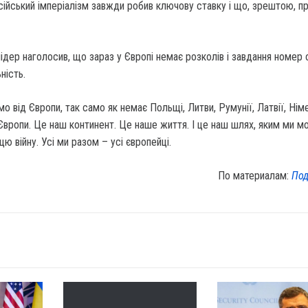
сійський імперіалізм завжди робив ключову ставку і що, зрештою, п
ідер наголосив, що зараз у Європі немає розколів і завдання номер 
ність.
о від Європи, так само як немає Польщі, Литви, Румунії, Латвії, Німе
Європи. Це наш континент. Це наше життя. І це наш шлях, яким ми 
І цю війну. Усі ми разом – усі європейці.
По материалам:
Под