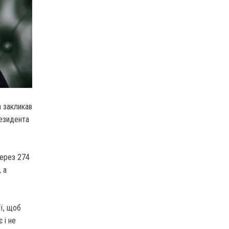
а закликав
резидента
через 274
 а
ії, щоб
 і не