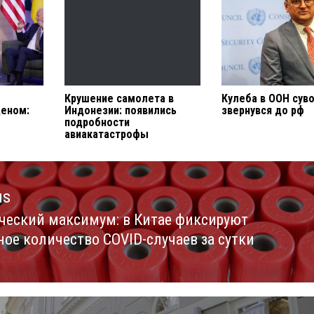
Крушение самолета в
Кулеба в ООН сув
деном:
Индонезии: появились
звернувся до рф
подробности
авиакатастрофы
us
ческий максимум: в Китае фиксируют
us
ное количество COVID-случаев за сутки