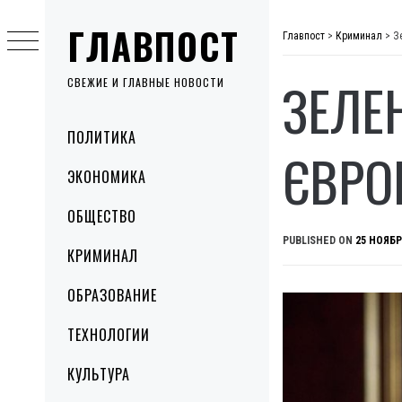
Skip
ГЛАВПОСТ
to
Главпост
>
Криминал
>
З
content
ЗЕЛЕ
СВЕЖИЕ И ГЛАВНЫЕ НОВОСТИ
Primary
ПОЛИТИКА
Menu
ЄВРО
ЭКОНОМИКА
ОБЩЕСТВО
PUBLISHED ON
25 НОЯБР
КРИМИНАЛ
ОБРАЗОВАНИЕ
ТЕХНОЛОГИИ
КУЛЬТУРА