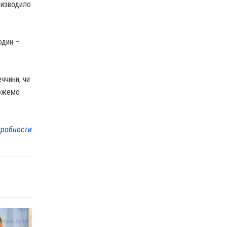
ризводило
один –
ччини, чи
можемо
робности