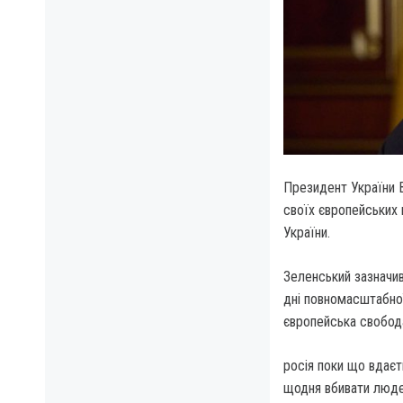
Президент України В
своїх європейських
України.
Зеленський зазначив
дні повномасштабної
європейська свобод
росія поки що вдаєт
щодня вбивати людей