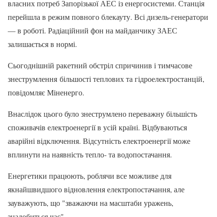
власних потреб Запорізької АЕС із енергосистеми. Станція
перейшла в режим повного блекауту. Всі дизель-генератори
— в роботі. Радіаційний фон на майданчику ЗАЕС
залишається в нормі.
Сьогоднішній ракетний обстріл спричинив і тимчасове
знеструмлення більшості теплових та гідроелектростанцій,
повідомляє Міненерго.
Внаслідок цього було знеструмлено переважну більшість
споживачів електроенергії в усій країні. Відбуваються
аварійні відключення. Відсутність електроенергії може
вплинути на наявність тепло- та водопостачання.
Енергетики працюють, роблячи все можливе для
якнайшвидшого відновлення електропостачання, але
зауважують, що "зважаючи на масштаби уражень,
знадобиться час".