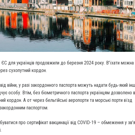
 ЄС для українців продовжили до березня 2024 року.
В'їхати можна 
рез сухопутний кордон.
ь від війни, у разі закордонного паспорта можуть надати будь-який інш
чує особу. Втім, без біометричного паспорта українцям дозволено в
ий кордон. А от через бельгійські аеропорти та морські порти вїзд
 закордонним паспортом.
уватися про сертифікат вакцинації від COVID-19 – обмеження у зв'я
.