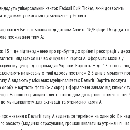
 видадуть універсальний квиток Fedasil Bulk Ticket, який дозволить
ати до майбутнього місця мешкання у Бельгії.
ацювати у Бельгії можна із додатком Annexe 15/Bijlage 15 (додаток
ове проживання типу А:
к 15 – це підтвердження про прибуття до країни і реєстрації у де
палітеті. Видається на час очікування картки А. Оформити можна у
аційному центрі для громадян України. Вартість — до 17 євро за лю
надсилають на вказану e-mail адресу протягом 2-5 днів з моменту под
типу А видають у місцевих муніципалітетах Бельгії. Вартіть послуги 
а особу + вартість фото (5-7 євро). Оформлення займає від кількох т
сяців. На пошту приходить лист з пін-кодом до картки, після чого нео
 до муніципалітету для активації та отримання карти А.
проживання в Бельгії типу А видається терміном на один рік. Він на
го захисту (медичне страхування, грошові виплати на утримання, нав