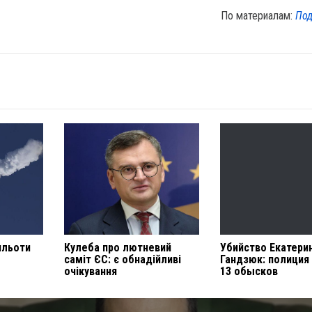
По материалам:
Под
ильоти
Кулеба про лютневий
Убийство Екатери
саміт ЄС: є обнадійливі
Гандзюк: полиция
очікування
13 обысков