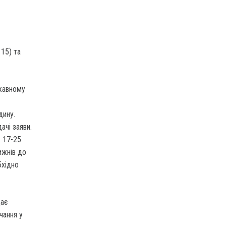
 15) та
ржавному
дину.
ачі заяви.
— 17-25
ижнів до
бхідно
дає
чання у