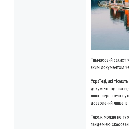
Тимчасовий захист у
яким документом че
Українці, які тікают
документ, що посвід
лише через сухопутн
дозволений лише із
Також можна не турб
пандемією скасовані