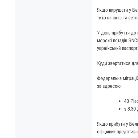
Якщо вирушати у Бел
титр на сказ та вет
У день прибуття до 
мережі поїздів SNCB
український паспор
Куди звертатися дл
Федеральна міграціи
за адресою:
40 Plac
з 8:30 
Якщо прибути у Бель
офіційний предста