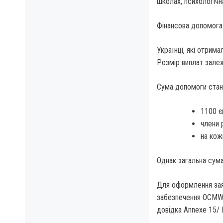
школах, психологічн
Фінансова допомога
Українці, які отрим
Розмір виплат залежи
Сума допомоги стан
1100 є
члени 
на кож
Однак загальна сума
Для оформлення зая
забезпечення OCMW/
довідка Annexe 15/ B