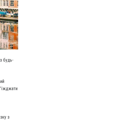
з будь-
ий
'їжджати
зку з