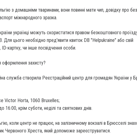
ьгію з домашніми тваринами, вони повинні мати чип, довідку про без
паспорт міжнародного зразка.
країни українці можуть скористатися правом безкоштовного проїзд
. Для цього необхідно пред'явити квиток DB "Helpukraine" або свій
т, ID-картку, чи інше посвідчення особи.
я оформлення захисту?
̆на служба створила Реєстраційний центр для громадян України у Б
e Victor Horta, 1060 Bruxelles;
до 16:00, крім суботи, неділі та святкових днів.
гію, коли центр не працює, на залізничному вокзалі в Брюсселі зна
вник Червоного Хреста, який допоможе зареєструватися.