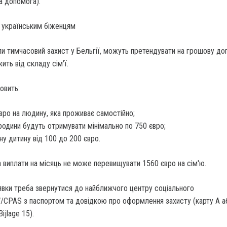
а допомога).
 українським біженцям
али тимчасовий захист у Бельгії, можуть претендувати на грошову до
ть від складу сім'ї.
овить:
вро на людину, яка проживає самостійно;
родини будуть отримувати мінімально по 750 євро;
ну дитину від 100 до 200 євро.
 виплати на місяць не може перевищувати 1560 євро на сім'ю.
вки треба звернутися до найближчого центру соціального
CPAS з паспортом та довідкою про оформлення захисту (карту А а
ijlage 15).