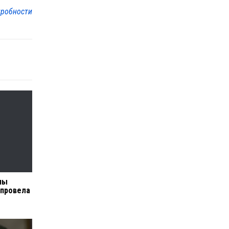
робности
ны
 провела