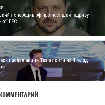
us
ький попередив рф про наслідки підриву
us
ької ГЕС
аск продал акции Tesla почти на 4 млрд
ов
 КОММЕНТАРИЙ