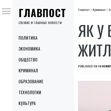
Skip
ГЛАВПОСТ
to
Главпост
>
Криминал
>
Я
content
ЯК У
СВЕЖИЕ И ГЛАВНЫЕ НОВОСТИ
Primary
ПОЛИТИКА
Menu
ЖИТЛ
ЭКОНОМИКА
ОБЩЕСТВО
PUBLISHED ON
10 НОЯБР
КРИМИНАЛ
ОБРАЗОВАНИЕ
ТЕХНОЛОГИИ
КУЛЬТУРА