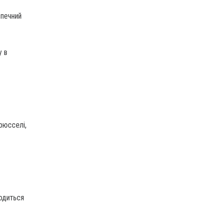
печний
у в
рюсселі,
ходиться