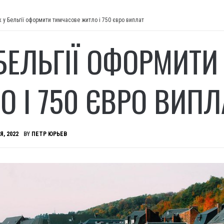
к у Бельгії оформити тимчасове житло і 750 євро виплат
 БЕЛЬГІЇ ОФОРМИТ
О І 750 ЄВРО ВИПЛ
Я, 2022
BY
ПЕТР ЮРЬЕВ