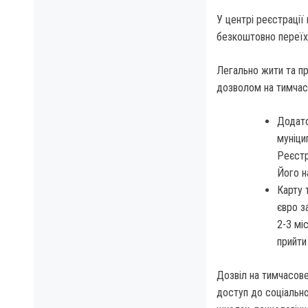
У центрі реєстрації
безкоштовно переїх
Легально жити та пр
дозволом на тимчас
Додато
муніци
Реєстр
Його 
Карту 
євро з
2-3 мі
прийти
Дозвіл на тимчасове 
доступ до соціально