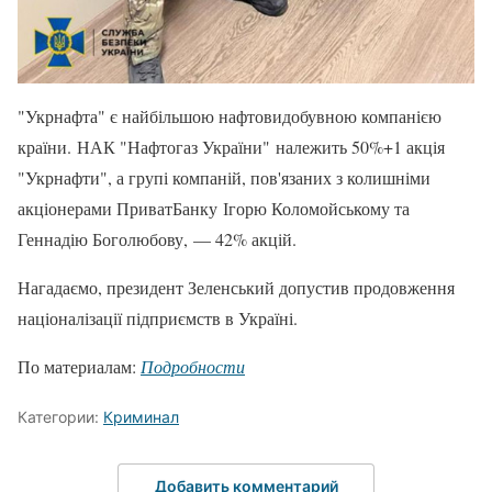
"Укрнафта" є найбільшою нафтовидобувною компанією
країни. НАК "Нафтогаз України" належить 50%+1 акція
"Укрнафти", а групі компаній, пов'язаних з колишніми
акціонерами ПриватБанку Ігорю Коломойському та
Геннадію Боголюбову, — 42% акцій.
Нагадаємо, президент Зеленський допустив продовження
націоналізації підприємств в Україні.
По материалам:
Подробности
Категории:
Криминал
Добавить комментарий