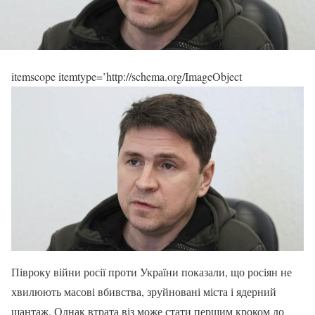
itemscope itemtype=’http://schema.org/ImageObject
Півроку війни росії проти України показали, що росіян не
хвилюють масові вбивства, зруйновані міста і ядерний
шантаж. Однак втрата віз може стати першим кроком до