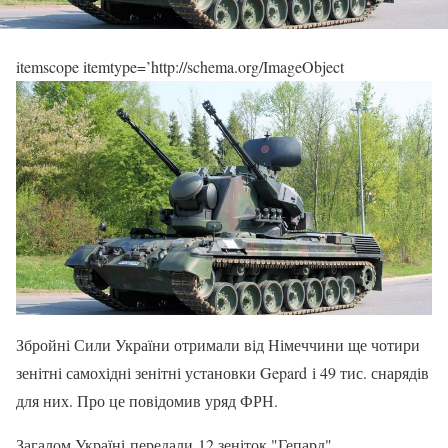
itemscope itemtype=’http://schema.org/ImageObject
Збройні Сили України отримали від Німеччини ще чотири
зенітні самохідні зенітні установки Gepard і 49 тис. снарядів
для них. Про це повідомив уряд ФРН.
Загалом Україні передали 12 зеніток "Гепард".