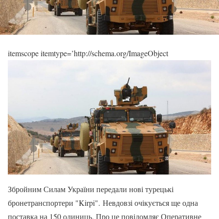
itemscope itemtype=’http://schema.org/ImageObject
Збройним Силам України передали нові турецькі
бронетранспортери "Kirpi". Невдовзі очікується ще одна
поставка на 150 одиниць. Про це повідомляє Оперативне