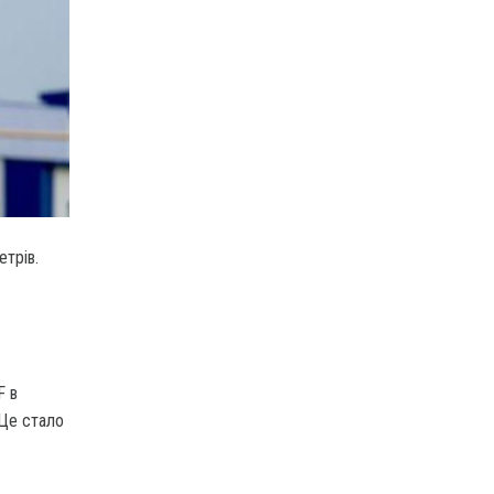
етрів.
F в
 Це стало