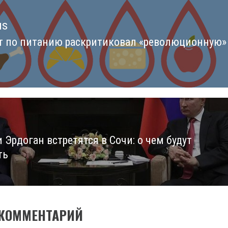
us
т по питанию раскритиковал «революционную»
us
 Эрдоган встретятся в Сочи: о чем будут
ть
 КОММЕНТАРИЙ