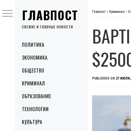
Skip
ГЛАВПОСТ
to
Главпост
>
Криминал
>
В
content
ВАРТ
СВЕЖИЕ И ГЛАВНЫЕ НОВОСТИ
Primary
ПОЛИТИКА
Menu
$250
ЭКОНОМИКА
ОБЩЕСТВО
PUBLISHED ON
27 ИЮЛЯ,
КРИМИНАЛ
ОБРАЗОВАНИЕ
ТЕХНОЛОГИИ
КУЛЬТУРА