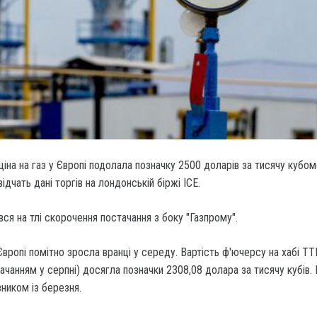
ціна на газ у Європі подолала позначку 2500 доларів за тисячу кубом
ідчать дані торгів на лондонській біржі ICE.
вся на тлі скорочення постачання з боку "Газпрому".
 Європі помітно зросла вранці у середу. Вартість ф'ючерсу на хабі TT
ачанням у серпні) досягла позначки 2308,08 долара за тисячу кубів.
ником із березня.