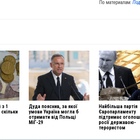
По материалам:
Под
 з 1
Дуда пояснив, за якої
Найбільша партія
а скільки
умови Україна могла б
Європарламенту
отримати від Польщі
підтримає оголо
МіГ-29
росії державою-
терористом