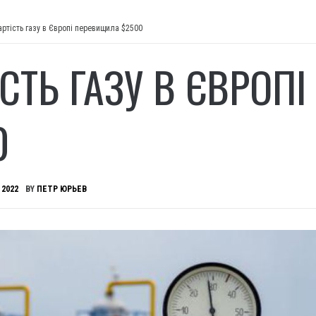
артість газу в Європі перевищила $2500
ІСТЬ ГАЗУ В ЄВРОП
0
 2022
BY
ПЕТР ЮРЬЕВ