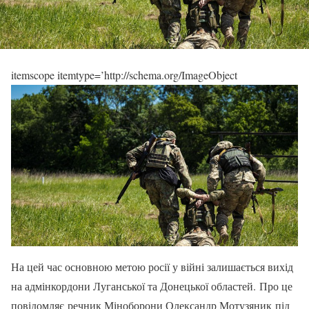
itemscope itemtype=’http://schema.org/ImageObject
На цей час основною метою росії у війні залишається вихід
на адмінкордони Луганської та Донецької областей. Про це
повідомляє речник Міноборони Олександр Мотузяник під