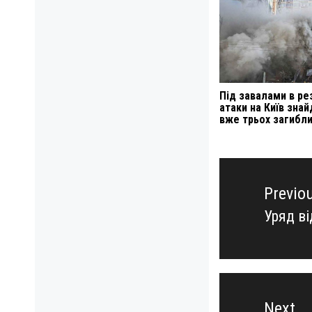
Під завалами в ре
атаки на Київ зна
вже трьох загибл
Навигация
по
Previo
записям
Уряд ві
Previo
post:
Next