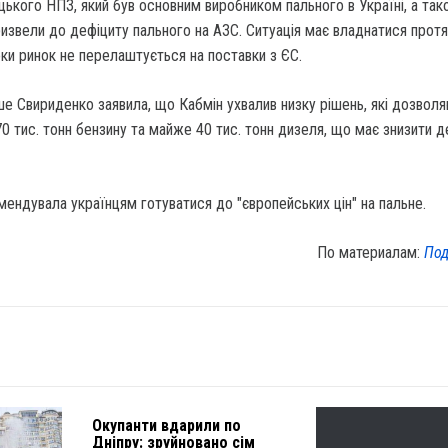
кого НПЗ, який був основним виробником пального в Україні, а так
извели до дефіциту пального на АЗС. Ситуація має владнатися прот
оки ринок не перелаштується на поставки з ЄС.
е Свириденко заявила, що Кабмін ухвалив низку рішень, які дозвол
70 тис. тонн бензину та майже 40 тис. тонн дизеля, що має знизити д
ендувала українцям готуватися до "європейських цін" на пальне.
По материалам:
Под
Окупанти вдарили по
Дніпру: зруйновано сім