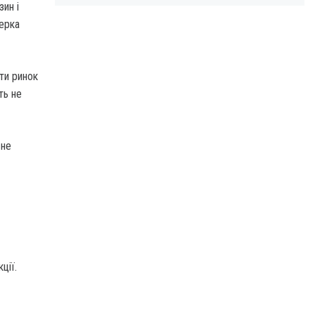
ин і
терка
ти ринок
ть не
 не
ції.