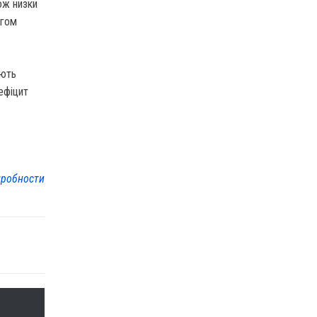
ож низки
ягом
яють
ефіцит
робности