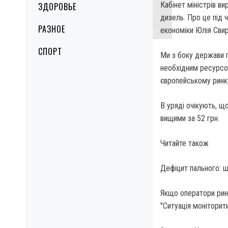
Кабінет міністрів в
ЗДОРОВЬЕ
дизель. Про це під 
РАЗНОЕ
економіки Юлія Сви
СПОРТ
Ми з боку держави 
необхідним ресурсо
європейському ринку
В уряді очікують, що
вищими за 52 грн.
Читайте також
Дефіцит пального: щ
Якщо оператори рин
"Ситуація моніторит