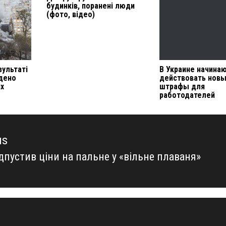
будинків, поранені люди
(фото, відео)
зультаті
В Украине начина
йдено
действовать нов
их
штрафы для
работодателей
us
дпустив ціни на пальне у «вільне плаваня»
us