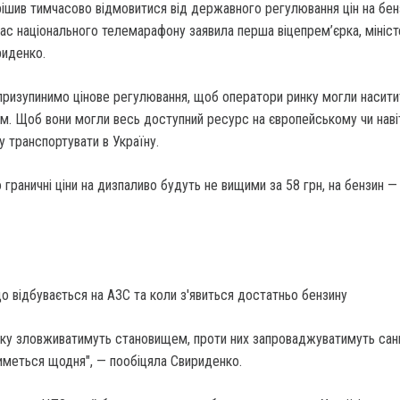
ирішив тимчасово відмовитися від державного регулювання цін на бенз
час національного телемарафону заявила перша віцепрем’єрка, мініс
риденко.
призупинимо цінове регулювання, щоб оператори ринку могли насити
м. Щоб вони могли весь доступний ресурс на європейському чи наві
 транспортувати в Україну.
 граничні ціни на дизпаливо будуть не вищими за 58 грн, на бензин —
о відбувається на АЗС та коли з'явиться достатньо бензину
ку зловживатимуть становищем, проти них запроваджуватимуть санк
иметься щодня", — пообіцяла Свириденко.