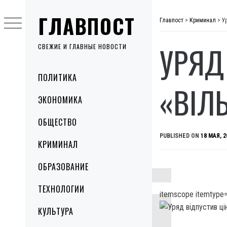
Skip
ГЛАВПОСТ
to
Главпост
>
Криминал
>
У
content
УРЯД
СВЕЖИЕ И ГЛАВНЫЕ НОВОСТИ
Primary
ПОЛИТИКА
Menu
«ВІЛ
ЭКОНОМИКА
ОБЩЕСТВО
PUBLISHED ON
18 МАЯ, 2
КРИМИНАЛ
ОБРАЗОВАНИЕ
ТЕХНОЛОГИИ
itemscope itemtype=
КУЛЬТУРА