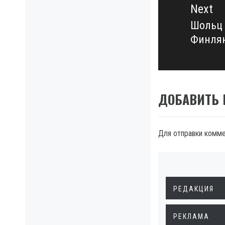
Next
Шольц 
Next
Финлян
post:
ДОБАВИТЬ
Для отправки комм
РЕДАКЦИЯ
РЕКЛАМА