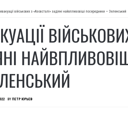
 евакуації військових з «Азовсталі» задіяні найвпливовіші посередники — Зеленський
АКУАЦІЇ ВІЙСЬКОВИ
ЯНІ НАЙВПЛИВОВІ
ЛЕНСЬКИЙ
022
BY
ПЕТР ЮРЬЕВ