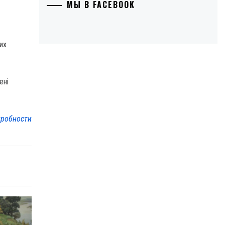
МЫ В FACEBOOK
их
ені
робности