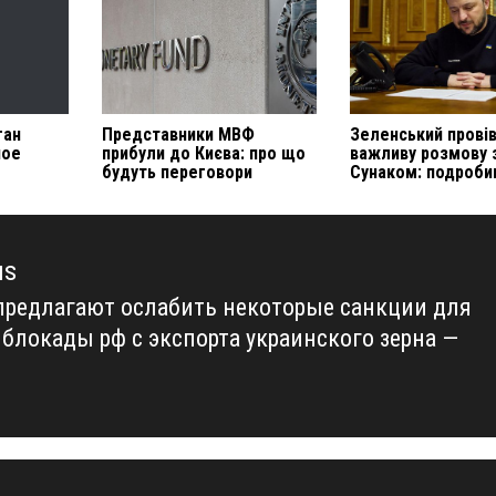
ган
Представники МВФ
Зеленський прові
ное
прибули до Києва: про що
важливу розмову 
будуть переговори
Сунаком: подроби
us
предлагают ослабить некоторые санкции для
us
 блокады рф с экспорта украинского зерна —