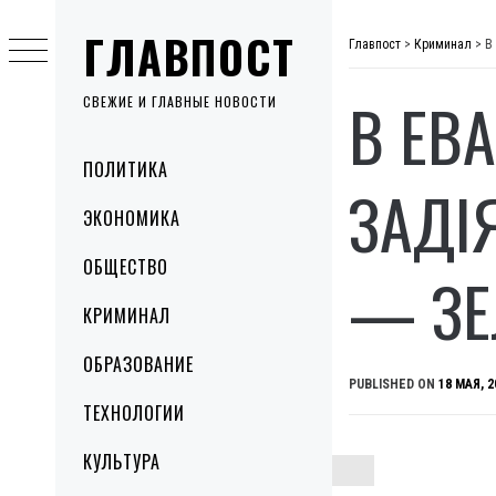
Skip
ГЛАВПОСТ
to
Главпост
>
Криминал
>
В
content
В ЕВ
СВЕЖИЕ И ГЛАВНЫЕ НОВОСТИ
Primary
ПОЛИТИКА
Menu
ЗАДІ
ЭКОНОМИКА
ОБЩЕСТВО
— ЗЕ
КРИМИНАЛ
ОБРАЗОВАНИЕ
PUBLISHED ON
18 МАЯ, 2
ТЕХНОЛОГИИ
КУЛЬТУРА