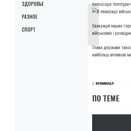
ЗДОРОВЬЕ
itemscope itemtype=
РАЗНОЕ
Евакуація наших геро
СПОРТ
військових і розвід
Глава держави також
найбільш впливові м
КРИМИНАЛ
ПО ТЕМЕ