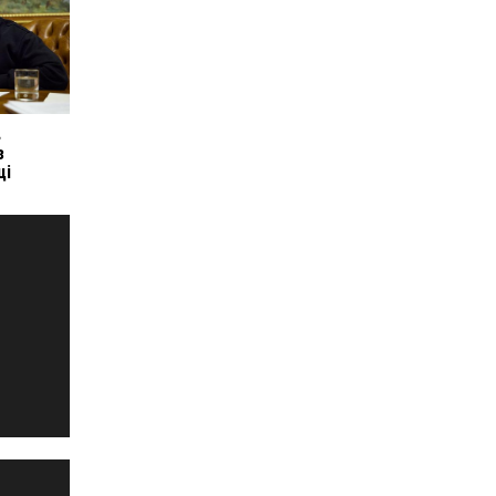
в
з
ці