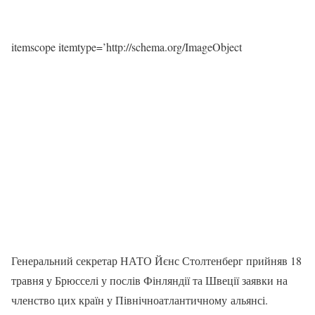
itemscope itemtype=’http://schema.org/ImageObject
Генеральний секретар НАТО Йєнс Столтенберг прийняв 18
травня у Брюсселі у послів Фінляндії та Швеції заявки на
членство цих країн у Північноатлантичному альянсі.