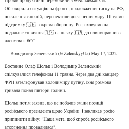
Провів продуктивні перемовини з @Bundeskanzler.
Обговорили ситуацію на фронті, продовження тиску на РФ,
посилення санкцій, перспективи досягнення миру. Цінуємо
підтримку 🇩🇪, зокрема оборонну. Розраховуємо на
подальше сприяння 🇩🇪 на шляху 🇺🇦 до повноправного
членства в #ЄС.
— Володимир Зеленський (@ZelenskyyUa) May 17, 2022
Востаннє Олаф Шольц і Володимир Зеленський
спілкувалися телефоном 11 травня. Через два дні канцлер
ФРН зателефонував володимиру путіну, їхня розмова
тривала понад півтори години.
Шольц потім заявив, що не побачив зміни позиції
російського президента щодо України. І закликав росію
припинити війну: "Наша мета, щоб спроба російського
вторгнення провалилася".