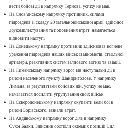
вести бойові дії в напрямку Тернова, успіху не мав.
На Слов’янському напрямку противник, силами
підрозділів зі складу 20 загальновійськової армії, здійснює
доукомплектування та поповнення втрат, намагається
відновити наступ.
На Донецькому напрямку противник здійснював вогневе
ураження підрозділів наших військ із мінометів, ствольної
артилерії, реактивних систем залпового вогню та авіації.
На Лиманському напрямку ворог вів наступальні дії в
районі населеного пункту Шандриголове. У напрямку
Лимана, за результатами бойових дій, успіху не має,
намагається посилити угрупування своїх військ.
На Сєвєродонецькому напрямку окупанти вели бої в
районі Борівського, зазнали втрат.
На Авдіївському напрямку ворог діяв в напрямку
Сухої Балки. Здійснив обстріли окремих позицій Сил