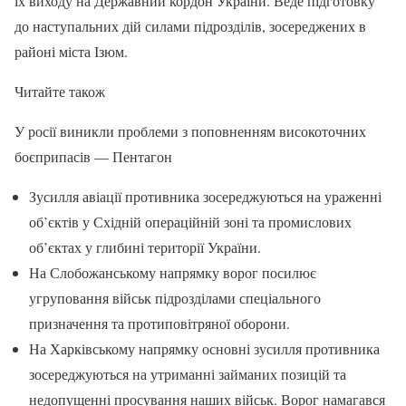
їх виходу на Державний кордон України. Веде підготовку
до наступальних дій силами підрозділів, зосереджених в
районі міста Ізюм.
Читайте також
У росії виникли проблеми з поповненням високоточних
боєприпасів — Пентагон
Зусилля авіації противника зосереджуються на ураженні
об’єктів у Східній операційній зоні та промислових
об’єктах у глибині території України.
На Слобожанському напрямку ворог посилює
угруповання військ підрозділами спеціального
призначення та протиповітряної оборони.
На Харківському напрямку основні зусилля противника
зосереджуються на утриманні займаних позицій та
недопущенні просування наших військ. Ворог намагався