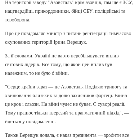
На території заводу "Азовсталь" крім азовців, там ще є ЗСУ,
нацгвардійці, прикордонники, бійці СБУ, поліцейські та
тероборона.
Про це повідомляє міністр з питань реінтеграції тимчасово
окупованих територій Ірина Верещук.
За її словами, Україні не варто перебільшувати вплив
світових лідерів. Все тому, що якби цей вплив був
належним, то не було б війни.
"Серце країни зараз — це Азовсталь. Поділяю тривогу та
хвилювання близьких за долю захисників фортеці. Війна —
це кров і сльози. На війні чудес не буває. Є суворі реалії.
Тому працює тільки тверезий та прагматичний підхід", —
йдеться у повідомленні.
Також Верещук додала, є наказ президента — зробити все