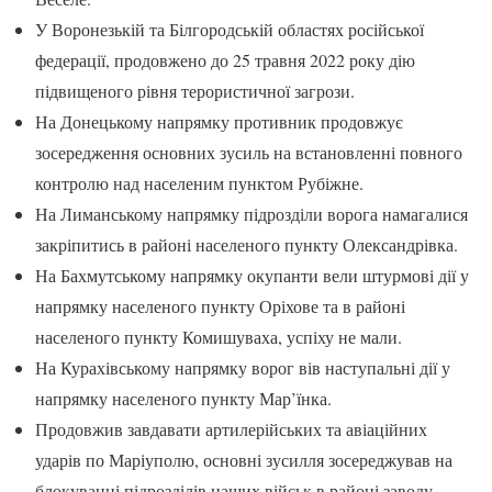
У Воронезькій та Білгородській областях російської
федерації, продовжено до 25 травня 2022 року дію
підвищеного рівня терористичної загрози.
На Донецькому напрямку противник продовжує
зосередження основних зусиль на встановленні повного
контролю над населеним пунктом Рубіжне.
На Лиманському напрямку підрозділи ворога намагалися
закріпитись в районі населеного пункту Олександрівка.
На Бахмутському напрямку окупанти вели штурмові дії у
напрямку населеного пункту Оріхове та в районі
населеного пункту Комишуваха, успіху не мали.
На Курахівському напрямку ворог вів наступальні дії у
напрямку населеного пункту Мар’їнка.
Продовжив завдавати артилерійських та авіаційних
ударів по Маріуполю, основні зусилля зосереджував на
блокуванні підрозділів наших військ в районі заводу