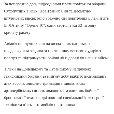
За попередню добу підрозділами протиповітряної оборони
Сухопутних військ, Повітряних Сил та Десантно-
штурмових військ було уражено сім повітряних цілей: п’ять
БпЛА типу "Орлан-10", один вертоліт Ка-52 та одну
крилату ракету.
Авіація повітряних сил на визначених напрямках
продовжувала завдавати противнику вогневих ударів з
повітря та підтримувати бойові дії підрозділів наших військ.
Тільки на Донецькому та Луганському напрямках
захисниками України за минулу добу відбито вісімнадцять
атак ворога, знищено тринадцять танків, вісім
артилерійських систем, двадцять сім одиниць бойової
броньованої техніки, дві одиниці спеціальної інженерної
техніки та п’ять автомобілів противника.