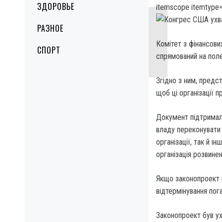
ЗДОРОВЬЕ
itemscope itemtype=
РАЗНОЕ
Комітет з фінансов
СПОРТ
спрямований на поле
Згідно з ним, предс
щоб ці організації 
Документ підтримал
владу переконувати 
організації, так й і
організація розвинен
Якщо законопроект п
відтермінування пога
Законопроект був ух