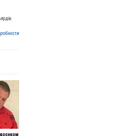
ярдів.
робности
 воєнком