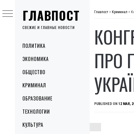
Skip
ГЛАВПОСТ
to
Главпост
>
Криминал
>
К
content
КОНГ
СВЕЖИЕ И ГЛАВНЫЕ НОВОСТИ
Primary
ПОЛИТИКА
Menu
ПРО 
ЭКОНОМИКА
ОБЩЕСТВО
УКРА
КРИМИНАЛ
ОБРАЗОВАНИЕ
PUBLISHED ON
12 МАЯ, 2
ТЕХНОЛОГИИ
КУЛЬТУРА