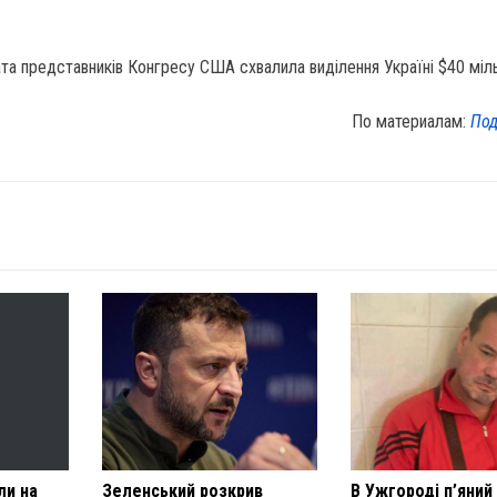
а представників Конгресу США схвалила виділення Україні $40 міль
По материалам:
Под
ли на
Зеленський розкрив
В Ужгороді п’яний