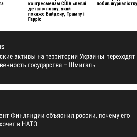
та
конгресменам США «певні
побив журналістку
деталі» плану, який
покаже Байдену, Трампу і
Гарріс
us
ские активы на территории Украины переходят
us
твенность государства – Шмигаль
ент Финляндии объяснил россии, почему его
 хочет в НАТО