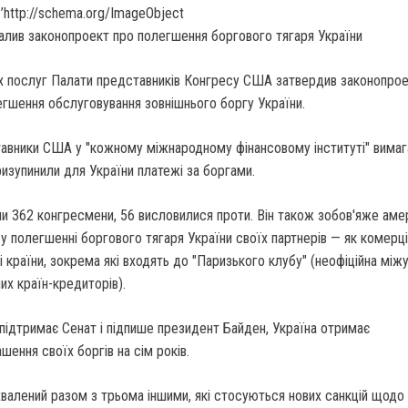
’http://schema.org/ImageObject
их послуг Палати представників Конгресу США затвердив законопрое
гшення обслуговування зовнішнього боргу України.
тавники США у "кожному міжнародному фінансовому інституті" вимаг
призупинили для України платежі за боргами.
и 362 конгресмени, 56 висловилися проти. Він також зобов'яже аме
у полегшенні боргового тягаря України своїх партнерів — як комерці
нші країни, зокрема які входять до "Паризького клубу" (неофіційна мі
их країн-кредиторів).
ідтримає Сенат і підпише президент Байден, Україна отримає
шення своїх боргів на сім років.
валений разом з трьома іншими, які стосуються нових санкцій щодо 