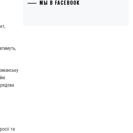
МЫ В FACEBOOK
кт,
атимуть,
риканську
йні
журядова
росії та