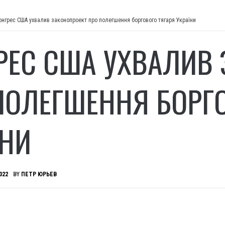
онгрес США ухвалив законопроект про полегшення боргового тягаря України
РЕС США УХВАЛИВ
ПОЛЕГШЕННЯ БОРГО
ЇНИ
022
BY
ПЕТР ЮРЬЕВ