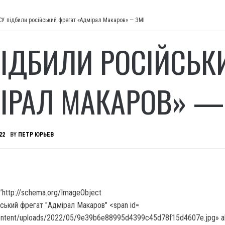
СУ підбили російський фрегат «Адмірал Макаров» — ЗМІ
ПІДБИЛИ РОСІЙСЬК
ІРАЛ МАКАРОВ» —
22
BY
ПЕТР ЮРЬЕВ
’http://schema.org/ImageObject
ontent/uploads/2022/05/9e39b6e88995d4399c45d78f15d4607e.jpg» a