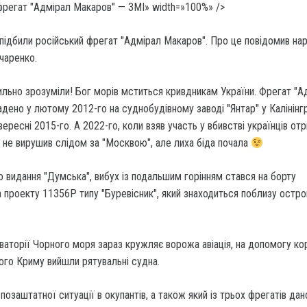
фрегат "Адмірал Макаров" — ЗМІ» width=»100%» />
і підбили російський фрегат "Адмірал Макаров". Про це повідомив на
чаренко.
вильно зрозуміли! Бог морів мститься кривдникам України. Фрегат "А
дено у лютому 2012-го на суднобудівному заводі "Янтар" у Калінінгр
ересні 2015-го. А 2022-го, коли взяв участь у вбивстві українців от
 не вирушив слідом за "Москвою", але лиха біда почала
 видання "Думська", вибух із подальшим горінням стався на борту
 проекту 11356Р типу "Буревісник", який знаходиться поблизу остро
аторії Чорного моря зараз кружляє ворожа авіація, на допомогу ко
ого Криму вийшли рятувальні судна.
озаштатної ситуації в окупантів, а також який із трьох фрегатів дан