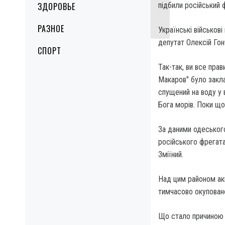
ЗДОРОВЬЕ
підбили російський 
РАЗНОЕ
Українські військов
депутат Олексій Гон
СПОРТ
Так-так, ви все пра
Макаров" було закла
спущений на воду у в
Бога морів. Поки що
За даними одеського
російського фрегата
Зміїний.
Над цим районом акв
тимчасово окупован
Що стало причиною п