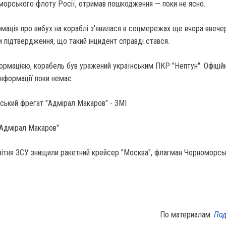
оморського флоту Росії, отримав пошкодження — поки не ясно.
мація про вибух на кораблі з'явилася в соцмережах ще вчора ввечер
 підтвердження, що такий інцидент справді стався.
ормацією, корабель був уражений українським ПКР "Нептун". Офіцій
інформації поки немає.
"Адмірал Макаров"
вітня ЗСУ знищили ракетний крейсер "Москва", флагман Чорноморсь
По материалам:
Под