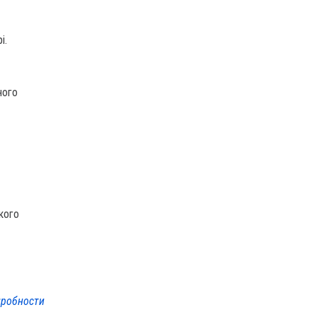
і.
ного
кого
робности