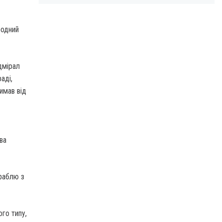
родний
дмірал
аді,
римав від
ва
раблю з
ого типу,