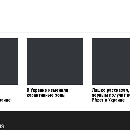
В Украине изменили
Ляшко рассказал,
карантинные зоны
первым получит в
раине
Pfizer в Украине
us