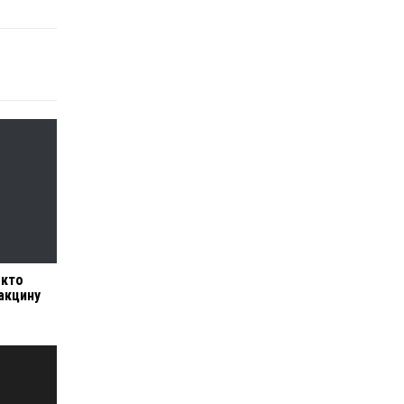
 кто
акцину