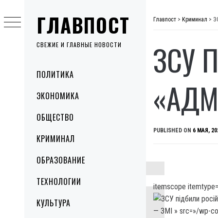
Skip
ГЛАВПОСТ
to
Главпост
>
Криминал
>
З
content
ЗСУ 
СВЕЖИЕ И ГЛАВНЫЕ НОВОСТИ
Primary
ПОЛИТИКА
Menu
«АДМ
ЭКОНОМИКА
ОБЩЕСТВО
PUBLISHED ON
6 МАЯ, 20
КРИМИНАЛ
ОБРАЗОВАНИЕ
ТЕХНОЛОГИИ
itemscope itemtype=
КУЛЬТУРА
— ЗМІ » src=»/wp-c