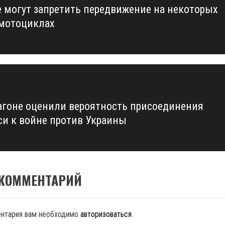
е могут запретить передвижение на некоторых
us
 мотоциклах
агоне оценили вероятность присоединения
си к войне против Украины
 КОММЕНТАРИЙ
ентария вам необходимо
авторизоваться
.