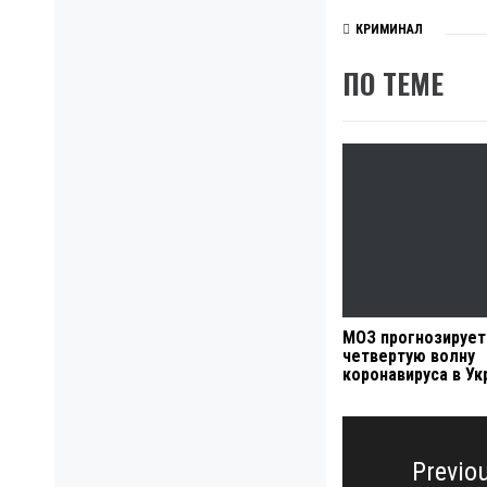
КРИМИНАЛ
ПО ТЕМЕ
МОЗ прогнозирует
четвертую волну
коронавируса в Ук
Навигация
по
Previo
записям