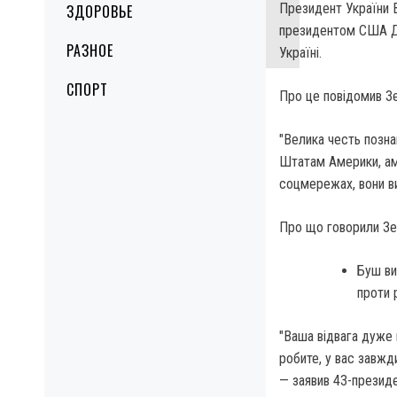
Президент України В
ЗДОРОВЬЕ
президентом США Д
РАЗНОЕ
Україні.
СПОРТ
Про це повідомив Зе
"Велика честь позн
Штатам Америки, ам
соцмережах, вони ви
Про що говорили Зе
Буш ви
проти 
"Ваша відвага дуже 
робите, у вас завжд
— заявив 43-презид