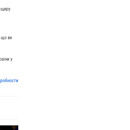
а щиру
, що ви
раїни у
робности