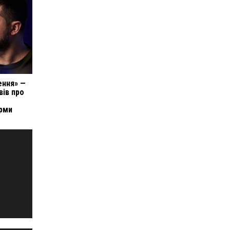
ення» —
вів про
рми