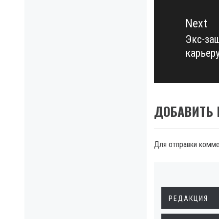
Next
Экс-за
Next
карьер
post:
ДОБАВИТЬ
Для отправки комм
РЕДАКЦИЯ