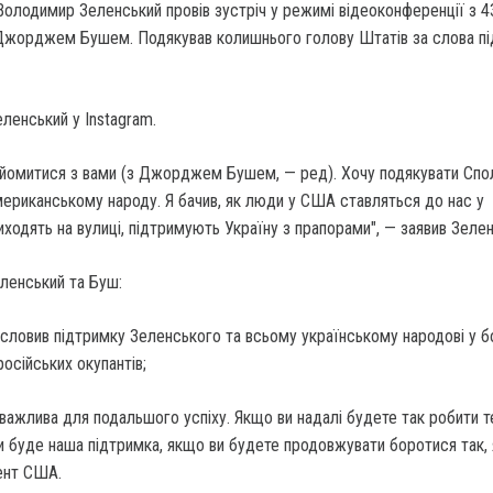
олодимир Зеленський провів зустріч у режимі відеоконференції з 4
жорджем Бушем. Подякував колишнього голову Штатів за слова пі
ленський у Instagram.
айомитися з вами (з Джорджем Бушем, — ред). Хочу подякувати Сп
ериканському народу. Я бачив, як люди у США ставляться до нас у
ходять на вулиці, підтримують Україну з прапорами", — заявив Зелен
ленський та Буш:
словив підтримку Зеленського та всьому українському народові у б
російських окупантів;
важлива для подальшого успіху. Якщо ви надалі будете так робити т
и буде наша підтримка, якщо ви будете продовжувати боротися так, я
ент США.