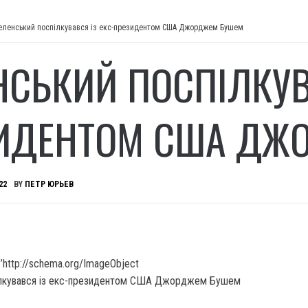
еленський поспілкувався із екс-президентом США Джорджем Бушем
НСЬКИЙ ПОСПІЛКУВ
ИДЕНТОМ США ДЖ
22
BY
ПЕТР ЮРЬЕВ
’http://schema.org/ImageObject