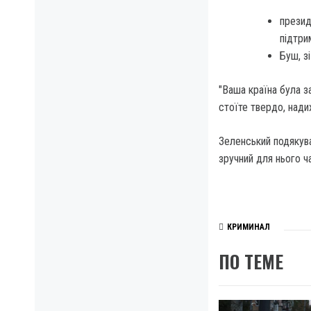
презид
підтри
Буш, з
"Ваша країна була з
стоїте твердо, над
Зеленський подякув
зручний для нього ч
КРИМИНАЛ
ПО ТЕМЕ