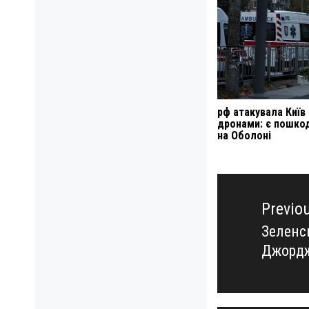
рф атакувала Київ
дронами: є пошко
на Оболоні
Навигация
по
Previo
записям
Зеленс
Previo
Джорд
post: