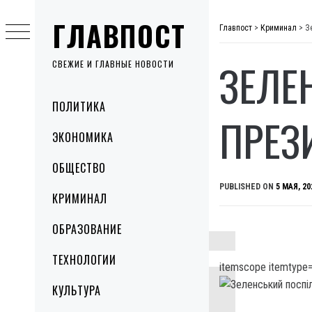
Skip
ГЛАВПОСТ
to
Главпост
>
Криминал
>
З
content
ЗЕЛЕ
СВЕЖИЕ И ГЛАВНЫЕ НОВОСТИ
Primary
ПОЛИТИКА
Menu
ПРЕЗ
ЭКОНОМИКА
ОБЩЕСТВО
PUBLISHED ON
5 МАЯ, 20
КРИМИНАЛ
ОБРАЗОВАНИЕ
ТЕХНОЛОГИИ
itemscope itemtype=
КУЛЬТУРА