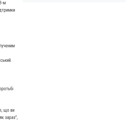
3-м
дтримки
олученим
ський.
оротьбі
е, що ви
к зараз",