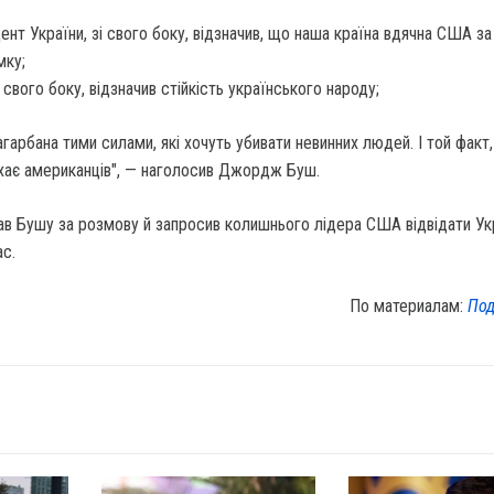
ент України, зі свого боку, відзначив, що наша країна вдячна США з
мку;
і свого боку, відзначив стійкість українського народу;
агарбана тими силами, які хочуть убивати невинних людей. І той факт
ихає американців", — наголосив Джордж Буш.
ав Бушу за розмову й запросив колишнього лідера США відвідати Ук
ас.
По материалам:
Под