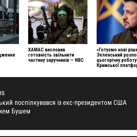
ХАМАС висловив
«Готуємо нові ріш
дження
готовність звільнити
Зеленський розпо
частину заручників — NBC
цьогорічну роботу
Кримської платфо
us
ький поспілкувався із екс-президентом США
us
жем Бушем