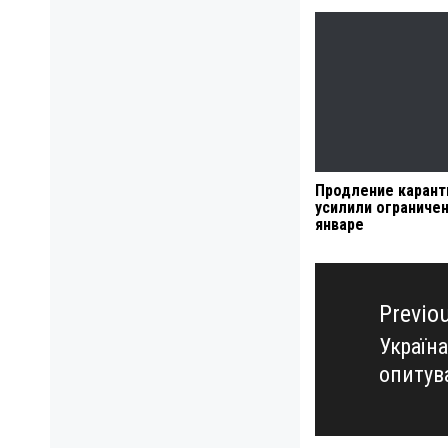
Продление каранти
усилили ограничен
январе
Навигация
по
Previo
записям
Україна
Previo
опитув
post: