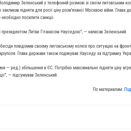
Володимир Зеленський у телефонній розмові зі своїм литовським к
закликав підняти для росії ціну розв'язаної Москвою війни. Глава 
 необхідно посилити санкції.
з президентом Литви Гітанасом Науседою", — написав Зеленський.
і бесіди повідомив своєму литовському колезі про ситуацію на фронті
ріуполя. Глава держави також подякував Науседу за підтримку Укра
имки — ред.) збільшення в ЄС. Потрібно максимально підняти ціну агре
ції", — підсумував Зеленський.
По материалам:
Под