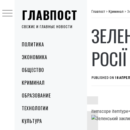
Skip
ГЛАВПОСТ
to
Главпост
>
Криминал
>
З
content
ЗЕЛЕ
СВЕЖИЕ И ГЛАВНЫЕ НОВОСТИ
Primary
ПОЛИТИКА
Menu
РОСІЇ
ЭКОНОМИКА
ОБЩЕСТВО
PUBLISHED ON
18 АПРЕЛ
КРИМИНАЛ
ОБРАЗОВАНИЕ
ТЕХНОЛОГИИ
itemscope itemtype=
КУЛЬТУРА