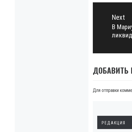
Next
В Мари
Next
ликвид
post:
ДОБАВИТЬ
Для отправки комм
РЕДАКЦИЯ