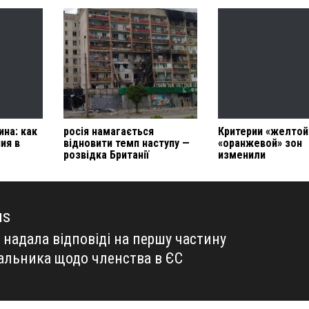
на: как
росія намагається
Критерии «желтой
ия в
відновити темп наступу —
«оранжевой» зон
розвідка Британії
изменили
us
 надала відповіді на першу частину
us
альника щодо членства в ЄС