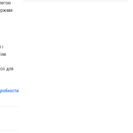
олегою
держави
 і
їни.
сії для
робности