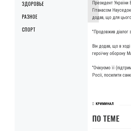
Президент України 
ЗДОРОВЬЕ
Гітанасом Науседою 
РАЗНОЕ
додав, що для цього
СПОРТ
"Продовжив діалог 
Він додав, що в ход
героїчну оборону Ма
"Очікуємо її (підтр
Росії, посилити санк
КРИМИНАЛ
ПО ТЕМЕ