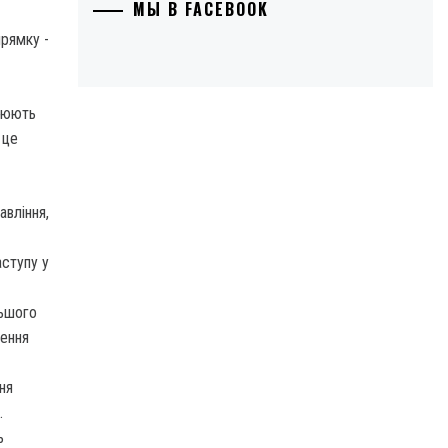
МЫ В FACEBOOK
нюють
 це
авління,
аступу у
льшого
ження
ня
.
ь