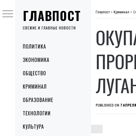
Skip
ГЛАВПОСТ
to
Главпост
>
Криминал
>
О
content
ОКУП
СВЕЖИЕ И ГЛАВНЫЕ НОВОСТИ
Primary
ПОЛИТИКА
Menu
ПРОР
ЭКОНОМИКА
ОБЩЕСТВО
ЛУГА
КРИМИНАЛ
ОБРАЗОВАНИЕ
PUBLISHED ON
7 АПРЕЛЯ
ТЕХНОЛОГИИ
КУЛЬТУРА