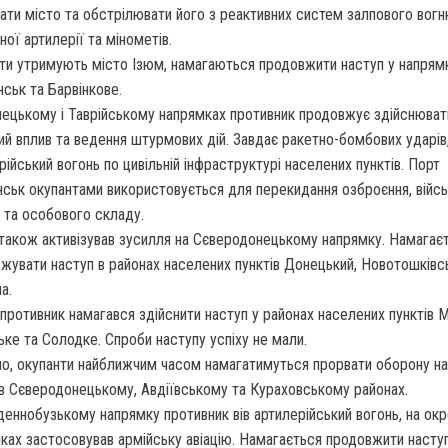
ати місто та обстрілювати його з реактивних систем залпового вогн
ної артилерії та мінометів.
ти утримують місто Ізюм, намагаються продовжити наступ у напрям
нськ та Барвінкове.
ецькому і Таврійському напрямках противник продовжує здійснюват
ий вплив та ведення штурмових дій. Завдає ракетно-бомбових ударів
рійський вогонь по цивільній інфраструктурі населених пунктів. Порт
ськ окупантами використовується для перекидання озброєння, війсь
и та особового складу.
також активізував зусилля на Сєверодонецькому напрямку. Намагає
жувати наступ в районах населених пунктів Донецький, Новотошківсь
а.
противник намагався здійснити наступ у районах населених пунктів М
ьке та Солодке. Спроби наступу успіху не мали.
но, окупанти найближчим часом намагатимуться прорвати оборону н
 в Сєверодонецькому, Авдіївському та Кураховському районах.
деннобузькому напрямку противник вів артилерійський вогонь, на ок
ках застосовував армійську авіацію. Намагається продовжити наступ