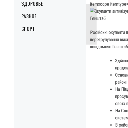
ЗДОРОВЬЕ
itemscope itemtype=
РАЗНОЕ
СПОРТ
Російські окупанти 
перегрупування вій
повідомляє Генштаб 
Здійсн
продов
Основн
районі
На Пів
просув
своїх 
На Сло
систем
В райо