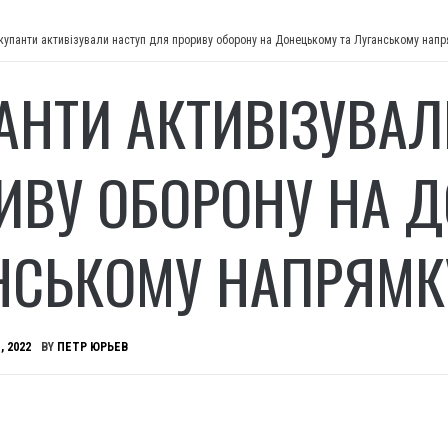
купанти активізували наступ для прориву оборону на Донецькому та Луганському нап
АНТИ АКТИВІЗУВАЛ
ИВУ ОБОРОНУ НА 
НСЬКОМУ НАПРЯМК
, 2022
BY
ПЕТР ЮРЬЕВ