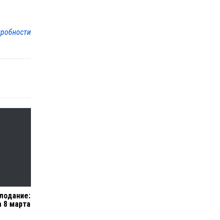
робности
лодание:
а 8 марта