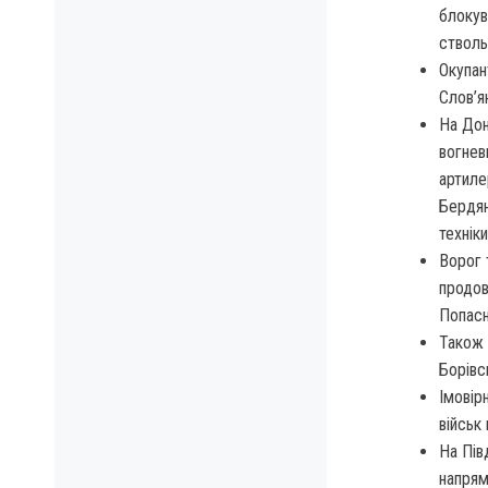
блокув
стволь
Окупан
Слов’я
На Дон
вогнев
артиле
Бердян
технік
Ворог 
продов
Попасн
Також 
Борівс
Імовір
військ
На Пів
напрям