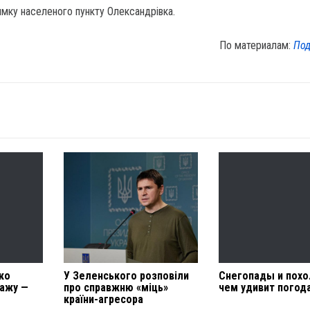
ямку населеного пункту Олександрівка.
По материалам:
Под
ко
У Зеленського розповіли
Снегопады и похо
ражу —
про справжню «міць»
чем удивит погод
країни-агресора