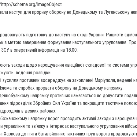
’http://schema.org/ImageObject
продовжують підготовку до наступу на сході України.
Рашисти здійс
ськ з метою завершення формування наступального угруповання. Про
ЗСУ в оперативній інформації на 18.00.
юють заходи щодо нарощування авіаційної складової та системи упр
жують ведення розвідки.
і зусилля противник зосереджує на захопленні Маріуполя, веденні н
 Ізюма та спробах прорвати оборону на Донецькому напрямку.
деннобузькому напрямку противник намагається не допустити пода
ання підрозділів Збройних Сил України та покращити тактичне поло
підрозділів в деяких районах.
божанському напрямку ворог проводить активні заходи з нарощуван
и управління та зв’язку в інтересах наступального угруповання військ
ні Харкова до п’яти батальйонних тактичних груп ворога продовжуют