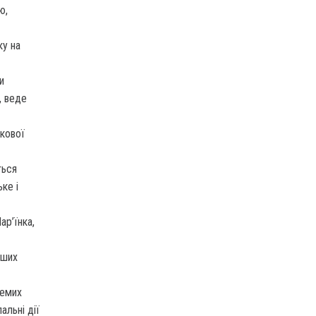
ю,
ку на
и
, веде
кової
ться
ке і
ар’їнка,
аших
ремих
альні дії