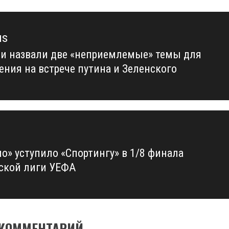
us
ии назвали две «неприемлемые» темы для
us
ения на встрече путина и Зеленского
о» уступило «Спортингу» в 1/8 финала
кой лиги УЕФА
 КОММЕНТАРИЙ