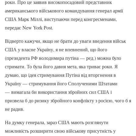
роки. Про це заявив високопосадовий представник
американського військового командування генерал армії
США Марк Міллі, виступаючи перед конгресменами,
передає New York Post.
Відверто кажучи, якщо не брати до уваги введення військ
США у власне Україну, я не впевнений, що його
(президента РФ володимира путіна — ред.) можна було
стримати. То була його давня мета, яка триває роки. Я
думаю, що ідея стримування Путіна від вторгнення в
Україну — стримування його Сполученими Штатами
— вимагала би використання збройних сил США і
призвела б до ризику збройного конфлікту з росією, чого б я
не радив.
На думку генерала, зараз США мають розглянути
можливість розширити свою військову присутність у