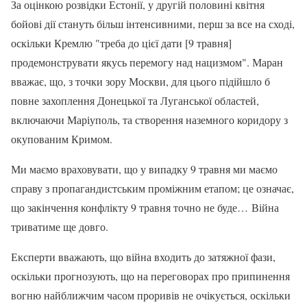
За оцінкою розвідки Естонії, у другій половині квітня
бойові дії стануть більш інтенсивними, перш за все на сході,
оскільки Кремлю "треба до цієї дати [9 травня]
продемонструвати якусь перемогу над нацизмом". Маран
вважає, що, з точки зору Москви, для цього підійшло б
повне захоплення Донецької та Луганської областей,
включаючи Маріуполь, та створення наземного коридору з
окупованим Кримом.
Ми маємо враховувати, що у випадку 9 травня ми маємо
справу з пропагандистським проміжним етапом; це означає,
що закінчення конфлікту 9 травня точно не буде… Війна
триватиме ще довго.
Експерти вважають, що війна входить до затяжної фази,
оскільки прогнозують, що на переговорах про припинення
вогню найближчим часом проривів не очікується, оскільки