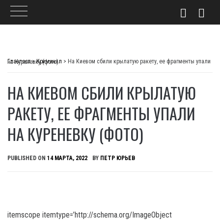
Skip
to
Главпост
>
Криминал
>
На Киевом сбили крылатую ракету, ее фрагменты упали на Куреневку (фото)
content
НА КИЕВОМ СБИЛИ КРЫЛАТУЮ
РАКЕТУ, ЕЕ ФРАГМЕНТЫ УПАЛИ
НА КУРЕНЕВКУ (ФОТО)
PUBLISHED ON
14 МАРТА, 2022
BY
ПЕТР ЮРЬЕВ
itemscope itemtype=’http://schema.org/ImageObject