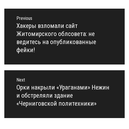
Навигация
по
Previous
записям
Хакеры взломали сайт
Previous
post:
Житомирского облсовета: не
ведитесь на опубликованные
фейки!
Next
Орки накрыли «Ураганами» Нежин
Next
post:
и обстреляли здание
«Черниговской политехники»