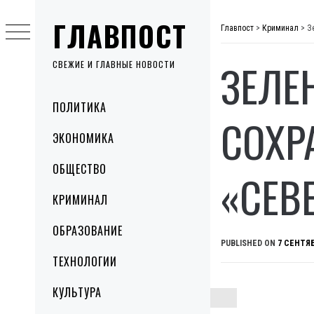
Skip
ГЛАВПОСТ
to
Главпост
>
Криминал
>
З
content
ЗЕЛЕ
СВЕЖИЕ И ГЛАВНЫЕ НОВОСТИ
Primary
ПОЛИТИКА
Menu
СОХР
ЭКОНОМИКА
ОБЩЕСТВО
«СЕВ
КРИМИНАЛ
ОБРАЗОВАНИЕ
PUBLISHED ON
7 СЕНТЯБ
ТЕХНОЛОГИИ
КУЛЬТУРА