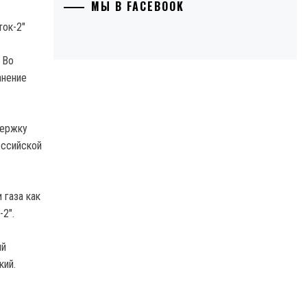
МЫ В FACEBOOK
 Во
анение
держку
оссийской
 газа как
2".
ый
кий.