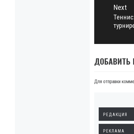
Next
Теннис
Next
турнире
post:
ДОБАВИТЬ
Для отправки комм
РЕДАКЦИЯ
РЕКЛАМА