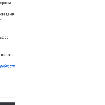
ерства.
роведения
о", —
ных со
 проекта.
робности