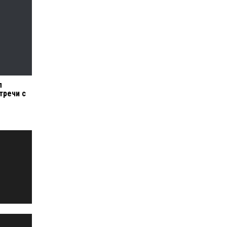
л
тречи с