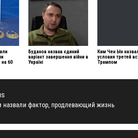
вали
Буданов назвав єдиний
Ким Чен Ын назва
ни
варіант завершення війни в
условия третей вс
 на 60
Україні
Трампом
us
 назвали фактор, продлевающий жизнь
us