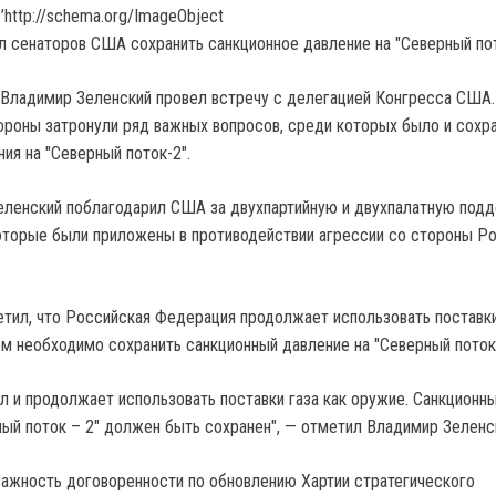
’http://schema.org/ImageObject
Владимир Зеленский провел встречу с делегацией Конгресса США.
ороны затронули ряд важных вопросов, среди которых было и сохр
ия на "Северный поток-2".
еленский поблагодарил США за двухпартийную и двухпалатную под
которые были приложены в противодействии агрессии со стороны Р
тил, что Российская Федерация продолжает использовать поставки
ем необходимо сохранить санкционный давление на "Северный поток-
л и продолжает использовать поставки газа как оружие. Санкционн
ный поток – 2" должен быть сохранен", — отметил Владимир Зеленс
ажность договоренности по обновлению Хартии стратегического