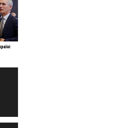
раїні