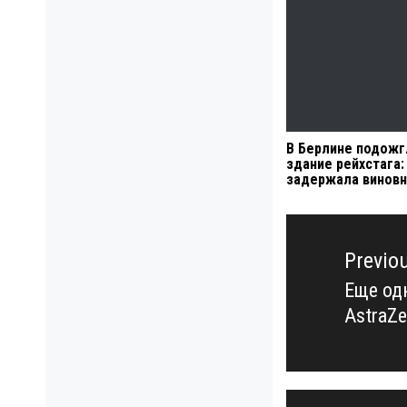
В Берлине подожг
здание рейхстага:
задержала винов
Навигация
по
Previo
записям
Еще од
Previo
AstraZe
post: