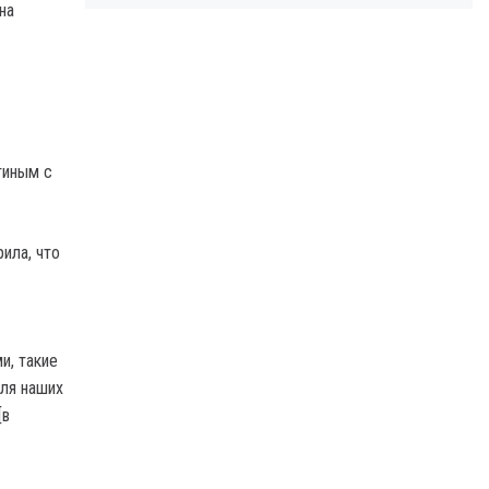
на
тиным с
ила, что
и, такие
для наших
[в