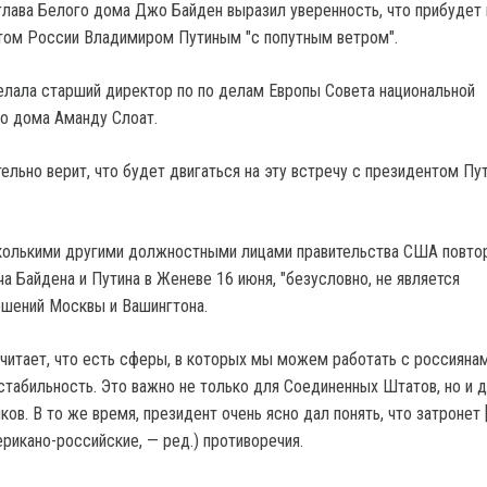
 глава Белого дома Джо Байден выразил уверенность, что прибудет 
том России Владимиром Путиным "с попутным ветром".
елала старший директор по по делам Европы Совета национальной
о дома Аманду Слоат.
ельно верит, что будет двигаться на эту встречу с президентом Пу
колькими другими должностными лицами правительства США повтор
а Байдена и Путина в Женеве 16 июня, "безусловно, не является
ошений Москвы и Вашингтона.
читает, что есть сферы, в которых мы можем работать с россиянам
 стабильность. Это важно не только для Соединенных Штатов, но и 
ов. В то же время, президент очень ясно дал понять, что затронет 
рикано-российские, — ред.) противоречия.