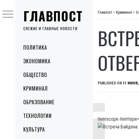
Skip
ГЛАВПОСТ
to
Главпост
>
Криминал
>
В
content
ВСТР
СВЕЖИЕ И ГЛАВНЫЕ НОВОСТИ
Primary
ПОЛИТИКА
Menu
ОТВЕ
ЭКОНОМИКА
ОБЩЕСТВО
PUBLISHED ON
11 ИЮНЯ,
КРИМИНАЛ
ОБРАЗОВАНИЕ
ТЕХНОЛОГИИ
itemscope itemtype=
КУЛЬТУРА