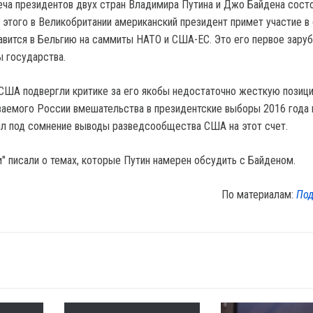
еча президентов двух стран Владимира Путина и Джо Байдена состо
 этого в Великобритании американский президент примет участие в
равится в Бельгию на саммиты НАТО и США-ЕС. Это его первое зару
ы государства.
США подвергли критике за его якобы недостаточно жесткую позиц
аемого России вмешательства в президентские выборы 2016 года 
вил под сомнение выводы разведсообщества США на этот счет.
" писали о темах, которые Путин намерен обсудить с Байденом.
По материалам:
Под