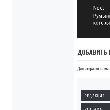
Next
Румыни
Next
которы
post:
ДОБАВИТЬ
Для отправки комм
РЕДАКЦИЯ
РЕКЛАМА