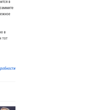
ится в
 саммите
бежное
ию в
и тот
робности