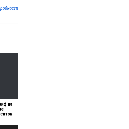
робности
риф на
ие
иентов