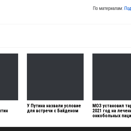
По материалам:
Под
У Путина назвали условие
МОЗ установил та
нтин
для встречи с Байденом
2021 год на лечен
онкобольных пац