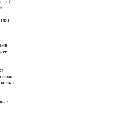
ться. Для
h.
 Такие
аний
рач-
.
са
а течения
еханизмы
ине и