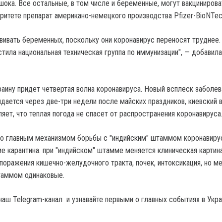
шока. Все остальные, в том числе и беременные, могут вакцинирова
ритете препарат американо-немецкого производства Pfizer-BioNTec
вивать беременных, поскольку они коронавирус переносят труднее.
тила национальная техническая группа по иммунизации", — добавила
раину придет четвертая волна коронавируса. Новый всплеск заболев
дается через две-три недели после майских праздников, киевский в
яет, что теплая погода не спасет от распространения коронавируса
то главным механизмом борьбы с "индийским" штаммом коронавиру
е карантина. при "индийском" штамме меняется клиническая картин
поражения кишечно-желудочного тракта, почек, интоксикация, но м
аммом одинаковые.
наш Telegram-канал и узнавайте первыми о главных событиях в Укра