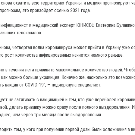
снова охватить всю территорию Украины, и медики прогнозируют ч
прогнозам, это произойдет осенью 2021 года.
 инфекционист и медицинский эксперт ЮНИСЕФ Екатерина Булавино
аинских телеканалов.
инова, четвертая волна коронавируса может прийти в Украину уже о
что рост количества инфицированных начнется немного раньше.
но в течении лета прививать максимальное количество людей. Чтоб
 как можно больше украинцев. Конечно же, насколько это возможно
ь вакцин от COVID-19", — подчеркнула специалист.
ует не затягивать с вакцинацией и тем, кто уже переболел коронав
вой, делать прививку можно сразу после полного выздоровления. И
зднее, чем через три месяца после выздоровления.
водить тем, у кого при получении первой дозы были осложнения в в