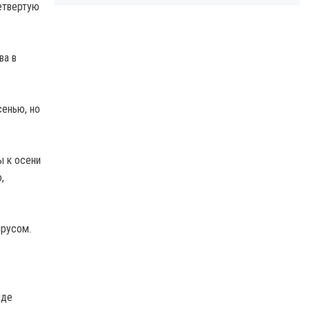
етвертую
ва в
сенью, но
ы к осени
,
ирусом.
иде