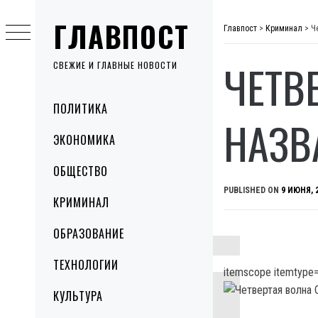
Skip
ГЛАВПОСТ
to
Главпост
>
Криминал
>
Ч
content
ЧЕТВ
СВЕЖИЕ И ГЛАВНЫЕ НОВОСТИ
Primary
ПОЛИТИКА
Menu
НАЗВ
ЭКОНОМИКА
ОБЩЕСТВО
PUBLISHED ON
9 ИЮНЯ, 
КРИМИНАЛ
ОБРАЗОВАНИЕ
ТЕХНОЛОГИИ
itemscope itemtype=
КУЛЬТУРА