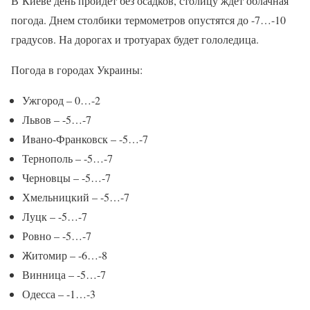
В Киеве день пройдет без осадков, столицу ждет облачная
погода. Днем столбики термометров опустятся до -7…-10
градусов. На дорогах и тротуарах будет гололедица.
Погода в городах Украины:
Ужгород – 0…-2
Львов – -5…-7
Ивано-Франковск – -5…-7
Тернополь – -5…-7
Черновцы – -5…-7
Хмельницкий – -5…-7
Луцк – -5…-7
Ровно – -5…-7
Житомир – -6…-8
Винница – -5…-7
Одесса – -1…-3