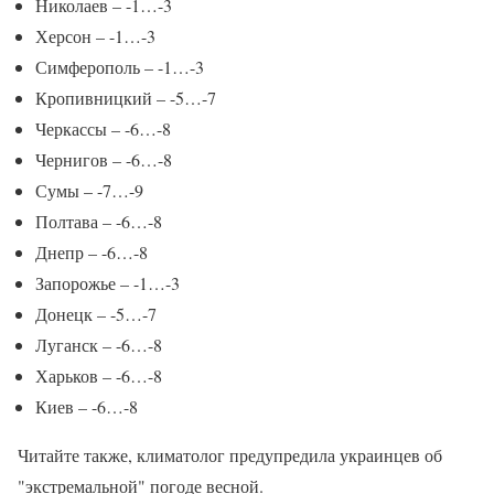
Николаев – -1…-3
Херсон – -1…-3
Симферополь – -1…-3
Кропивницкий – -5…-7
Черкассы – -6…-8
Чернигов – -6…-8
Сумы – -7…-9
Полтава – -6…-8
Днепр – -6…-8
Запорожье – -1…-3
Донецк – -5…-7
Луганск – -6…-8
Харьков – -6…-8
Киев – -6…-8
Читайте также, климатолог предупредила украинцев об
"экстремальной" погоде весной.