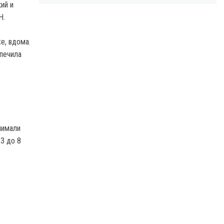
ий и
Н.
е, вдома.
зпечила
нимали
3 до 8