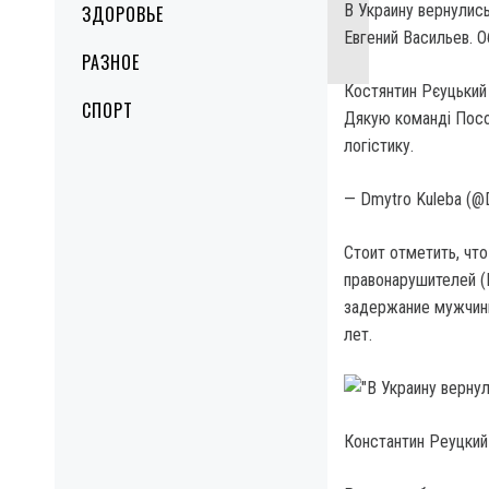
В Украину вернулис
ЗДОРОВЬЕ
Евгений Васильев. 
РАЗНОЕ
Костянтин Рєуцький 
СПОРТ
Дякую команді Посол
логістику.
— Dmytro Kuleba (@D
Стоит отметить, чт
правонарушителей (
задержание мужчины
лет.
Константин Реуцкий