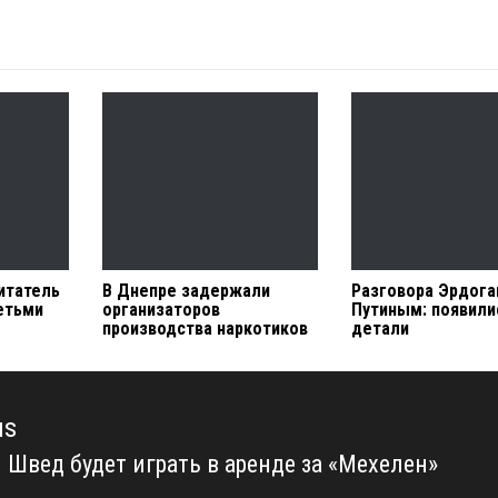
итатель
В Днепре задержали
Разговора Эрдога
етьми
организаторов
Путиным: появили
производства наркотиков
детали
us
 Швед будет играть в аренде за «Мехелен»
us