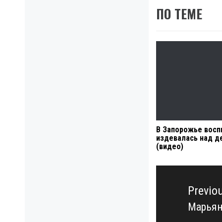
ПО ТЕМЕ
В Запорожье восп
издевалась над д
(видео)
Навигация
по
Previo
записям
Марьян
Previo