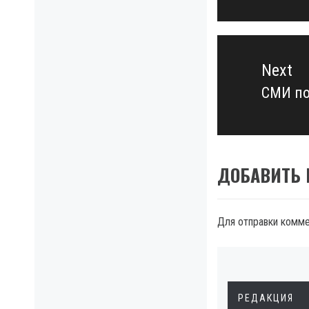
post:
Next
СМИ по
Next
post:
ДОБАВИТЬ
Для отправки комм
РЕДАКЦИЯ