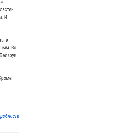
 и
ластей
и. И
ты в
иным. Во
 Беларуи
 Кроме
робности