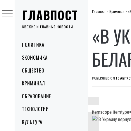
Skip
ГЛАВПОСТ
to
Главпост
>
Криминал
>
«
content
«В У
СВЕЖИЕ И ГЛАВНЫЕ НОВОСТИ
Primary
ПОЛИТИКА
Menu
БЕЛА
ЭКОНОМИКА
ОБЩЕСТВО
PUBLISHED ON
15 АВГУС
КРИМИНАЛ
ОБРАЗОВАНИЕ
ТЕХНОЛОГИИ
itemscope itemtype=
КУЛЬТУРА