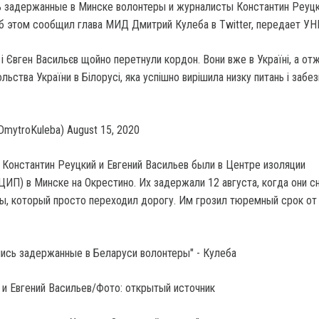
ь задержанные в Минске волонтеры и журналисты Константин Реуцк
Об этом сообщил глава МИД Дмитрий Кулеба в Twitter, передает УН
і Євген Васильєв щойно перетнули кордон. Вони вже в Україні, а отж
ьства України в Білорусі, яка успішно вирішила низку питань і забе
mytroKuleba) August 15, 2020
о Константин Реуцкий и Евгений Васильев были в Центре изоляции
ЦИП) в Минске на Окрестино. Их задержали 12 августа, когда они с
, который просто переходил дорогу. Им грозил тюремный срок от 
 и Евгений Васильев/Фото: открытый источник