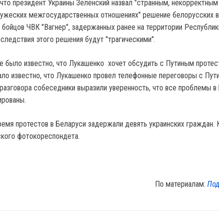
что президент Украины Зеленский назвал "странным, некорректным
ужеских межгосударственных отношениях" решение белорусских в
 бойцов ЧВК "Вагнер", задержанных ранее на территории Республик
оследствия этого решения будут "трагическими".
ее было известно, что Лукашенко хочет обсудить с Путиным протес
ало известно, что Лукашенко провел телефонные переговоры с Пут
разговора собеседники выразили уверенность, что все проблемы в
ированы.
время протестов в Беларуси задержали девять украинских граждан.
нского фотокореспондета.
По материалам:
Под