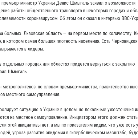
я, премьер-министр Украины Денис Шмыгаль заявил о возможности
ения работы общественного транспорта в некоторых городах и обла
болеваемости коронавирусом. Об этом он сказал в интервью BBC-Укр
ва больных. Львовская область — на первом месте по количеству. К
, в котором самая большая плотность населения. Есть Черновицкая
вырывается в лидеры.
 в отдельных городах или областях придется вернуться к закрытию
авил Шмыгаль.
ы метрополитенов, по словам премьер-министра, правительство выс
ов местного самоуправления.
ролирует ситуацию в Украине в целом, но локальные ужесточения и
ются на местное самоуправление. Инициатором этого должен стать
сли этой инициативы нет, а мы по показателям видим, что уже есть 
юдей, угроза развития эпидемии в гиперболическом масштабе, буд