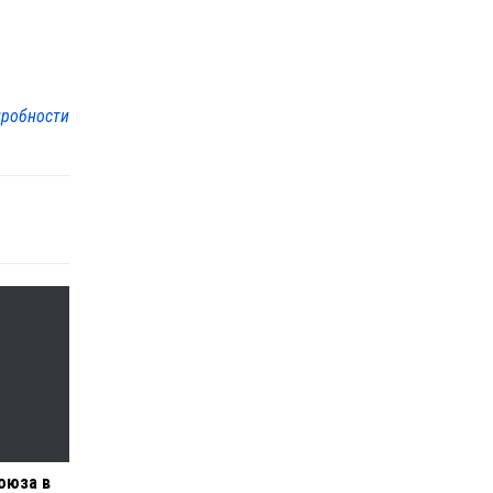
робности
оюза в