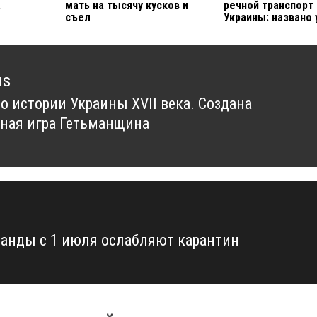
а
мать на тысячу кусков и
речной транспорт
съел
Украины: названо
us
по истории Украины XVII века. Создана
us
рная игра Гетьманщина
анды с 1 июля ослабляют карантин