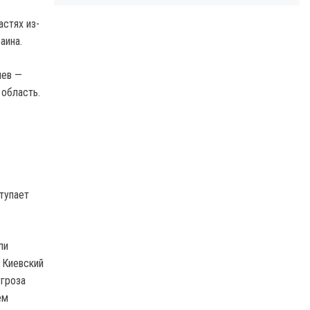
стях из-
аина.
иев —
 область.
тупает
ли
 Киевский
угроза
ем