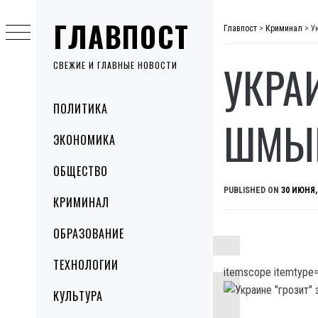
Skip
ГЛАВПОСТ
to
Главпост
>
Криминал
>
У
content
УКРА
СВЕЖИЕ И ГЛАВНЫЕ НОВОСТИ
Primary
ПОЛИТИКА
Menu
ШМЫ
ЭКОНОМИКА
ОБЩЕСТВО
PUBLISHED ON
30 ИЮНЯ,
КРИМИНАЛ
ОБРАЗОВАНИЕ
ТЕХНОЛОГИИ
itemscope itemtype=
КУЛЬТУРА