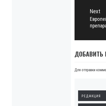
Next
Европе
Next
препар
post:
ДОБАВИТЬ
Для отправки комм
РЕДАКЦИЯ