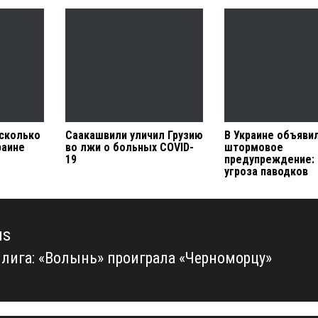
 сколько
Саакашвили уличил Грузию
В Украине объяви
раине
во лжи о больных COVID-
штормовое
19
предупреждение: 
угроза паводков
us
 лига: «Волынь» проиграла «Черноморцу»
us