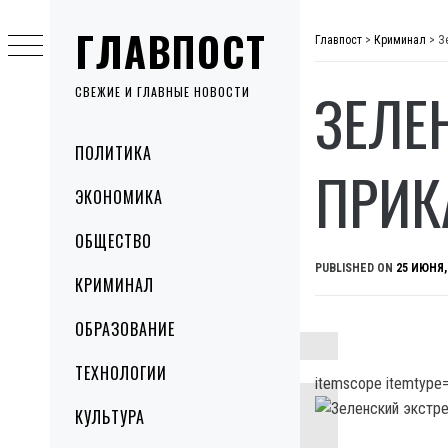
Skip
ГЛАВПОСТ
to
Главпост
>
Криминал
>
З
content
ЗЕЛЕ
СВЕЖИЕ И ГЛАВНЫЕ НОВОСТИ
Primary
ПОЛИТИКА
Menu
ПРИК
ЭКОНОМИКА
ОБЩЕСТВО
PUBLISHED ON
25 ИЮНЯ,
КРИМИНАЛ
ОБРАЗОВАНИЕ
ТЕХНОЛОГИИ
itemscope itemtype=
КУЛЬТУРА