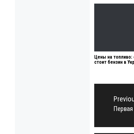
Цены на топливо:
стоит бензин в Ук
Навигация
по
Previo
записям
Первая
Previo
post: