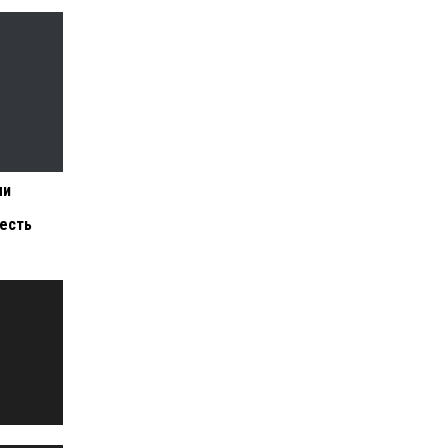
ли
есть