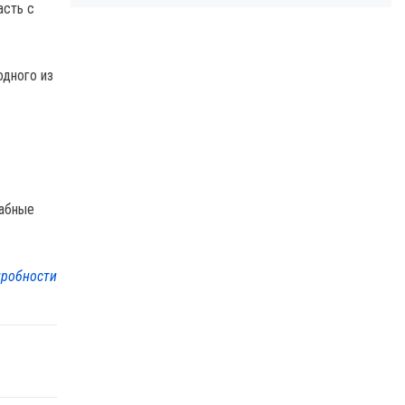
асть с
одного из
табные
робности