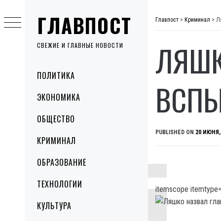
Skip
ГЛАВПОСТ
to
Главпост
>
Криминал
>
Л
content
ЛЯШК
СВЕЖИЕ И ГЛАВНЫЕ НОВОСТИ
Primary
ПОЛИТИКА
Menu
ВСПЫ
ЭКОНОМИКА
ОБЩЕСТВО
PUBLISHED ON
20 ИЮНЯ,
КРИМИНАЛ
ОБРАЗОВАНИЕ
ТЕХНОЛОГИИ
itemscope itemtype=
КУЛЬТУРА