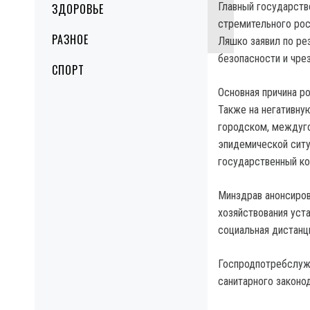
Главный государстве
ЗДОРОВЬЕ
стремительного рос
РАЗНОЕ
Ляшко заявил по ре
безопасности и чре
СПОРТ
Основная причина р
Также на негативну
городском, междуг
эпидемической ситу
государственный к
Минздрав анонсиро
хозяйствования уст
социальная дистанц
Госпродпотребслужб
санитарного законо