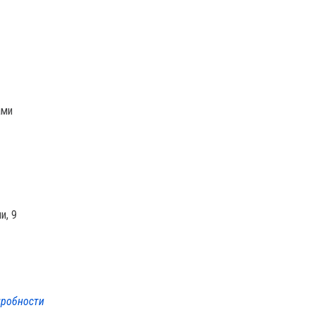
ами
и, 9
робности