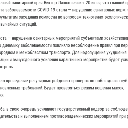
нный санитарный врач Виктор Ляшко заявил, 20 июня, что главной п
та заболеваемости COVID-19 стали — нарушение санитарных норм.
зультатам заседания комиссии по вопросам техногенно-экологичес
звычайных ситуаций.
оста — нарушение санитарных мероприятий субъектами хозяйствован
ю динамику заболеваемости повлияло несоблюдение правил при пер
ородном и межобластном транспорте. Для недопущения ухудшения
ации и вынужденного усиления карантинных мероприятий будет уси
онтроль
вал проведение регулярных рейдовых проверок по соблюдению су
ановленных требований. Будет проверяться режим ношения масок,
ия.
а, в свою очередь усиливает государственный надзор за соблюд
дательства и выполнением противоэпидемических мероприятий при 