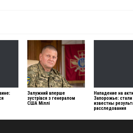
аине:
Залужний вперше
Нападение на акти
ся
зустрівся з генералом
Запорожье: стали
США Міллі
известны резуль
расследования