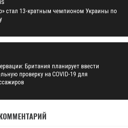
us
р» стал 13-кратным чемпионом Украины по
us
у
сервации: Британия планирует ввести
ельную проверку на COVID-19 для
ссажиров
 КОММЕНТАРИЙ