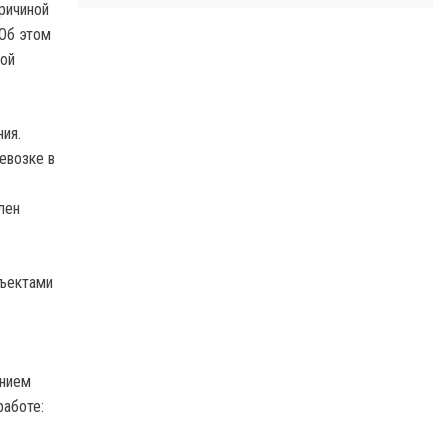
ричиной
 Об этом
кой
ия.
евозке в
лен
бъектами
ением
работе: