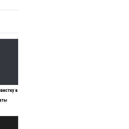
вистку в
таты