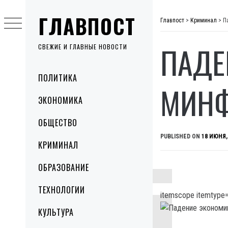
Skip
ГЛАВПОСТ
to
Главпост
>
Криминал
>
П
content
ПАДЕ
СВЕЖИЕ И ГЛАВНЫЕ НОВОСТИ
Primary
ПОЛИТИКА
Menu
МИН
ЭКОНОМИКА
ОБЩЕСТВО
PUBLISHED ON
18 ИЮНЯ,
КРИМИНАЛ
ОБРАЗОВАНИЕ
ТЕХНОЛОГИИ
itemscope itemtype=
КУЛЬТУРА