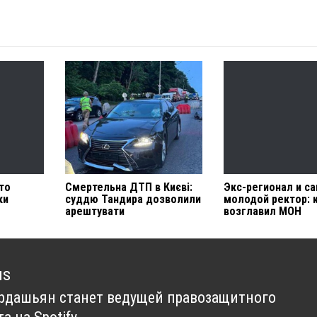
что
Смертельна ДТП в Києві:
Экс-регионал и с
ки
суддю Тандира дозволили
молодой ректор: 
арештувати
возглавил МОН
us
рдашьян станет ведущей правозащитного
us