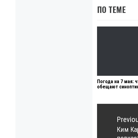
ПО ТЕМЕ
Погода на 7 мая: 
обещают синопти
Навигация
по
Previo
записям
Ким Ка
Previo