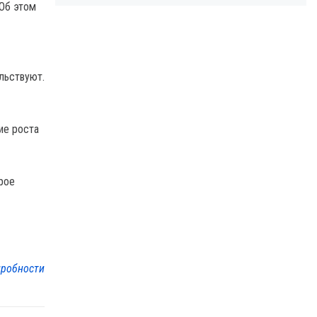
 Об этом
льствуют.
ие роста
рое
робности