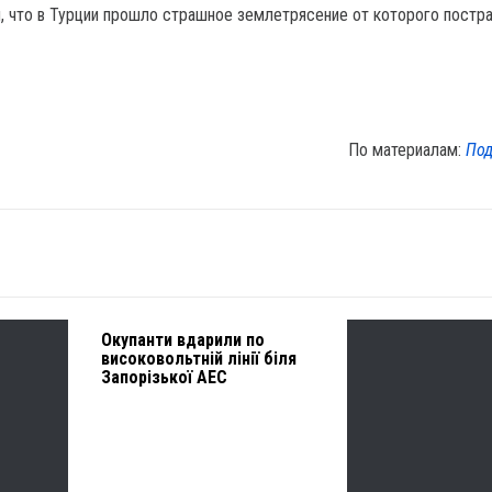
 что в Турции прошло страшное землетрясение от которого постр
По материалам:
Под
Окупанти вдарили по
високовольтній лінії біля
Запорізької АЕС