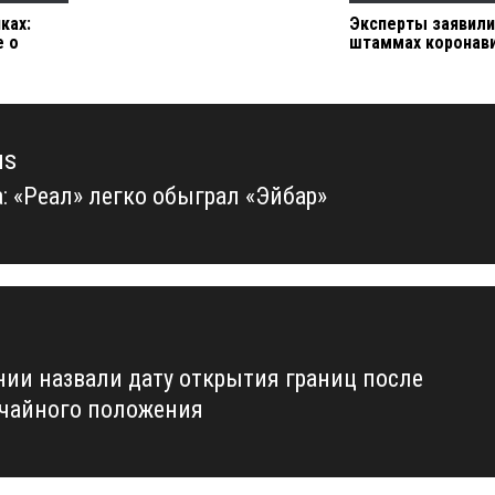
ках:
Эксперты заявили
е о
штаммах коронав
us
а: «Реал» легко обыграл «Эйбар»
us
нии назвали дату открытия границ после
чайного положения