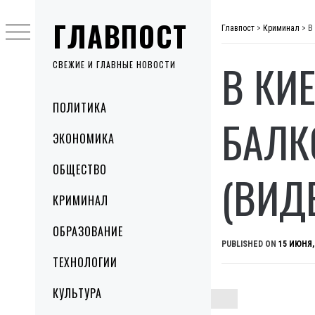
Skip
ГЛАВПОСТ
to
Главпост
>
Криминал
>
В
content
В КИ
СВЕЖИЕ И ГЛАВНЫЕ НОВОСТИ
Primary
ПОЛИТИКА
Menu
БАЛК
ЭКОНОМИКА
ОБЩЕСТВО
(ВИД
КРИМИНАЛ
ОБРАЗОВАНИЕ
PUBLISHED ON
15 ИЮНЯ,
ТЕХНОЛОГИИ
КУЛЬТУРА