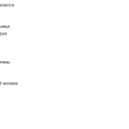
вляется
ьнице.
орую
ичины
8 человек