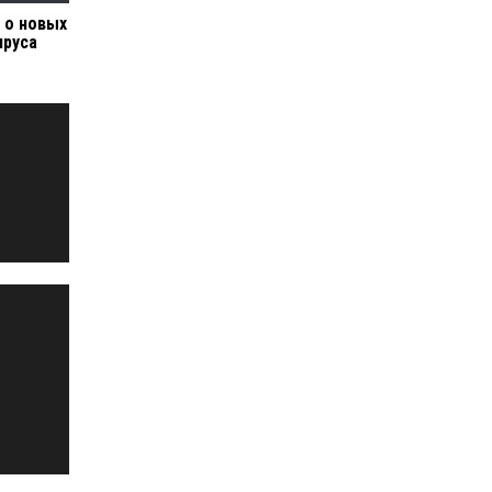
 о новых
ируса