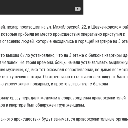
ей, пожар произошел на ул. Михайловской, 22, в Шевченковском ра
, которые прибыли на место происшествия оперативно приступил к
и спасению людей, которые находились в горящей квартире на 3 эта
то вызова было установлено, что на 3 этаже с балкона квартиры ид
я человек. Не теряя времени, бойцы начали устанавливать выдвижн
ния мужчины, однако тот оказывал сопротивление, не давая возмож
ть к тушению пожара. Он агрессивно отталкивал лестницу от балкон
ю угрозу жизни пожарных, и просто выпрыгнул с балкона
ину сразу передали медикам в сопровождении правоохранителей. 
ра в квартире был обнаружен труп женщины.
анного происшествия будут заниматься правоохранительные органы