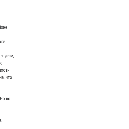
йоне
же.
ет дым,
ую
ности
а, что
Но во
.