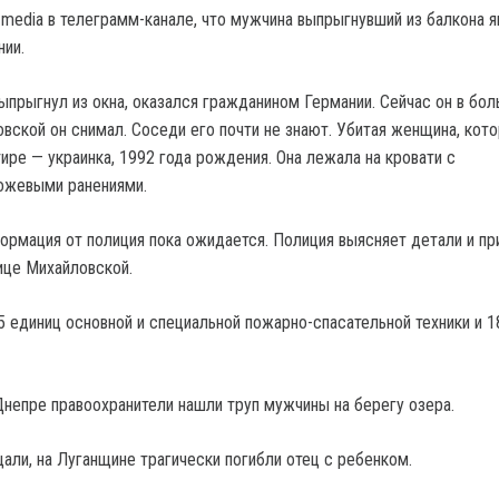
Zmedia в телеграмм-канале, что мужчина выпрыгнувший из балкона я
ии.
ыпрыгнул из окна, оказался гражданином Германии. Сейчас он в бол
овской он снимал. Соседи его почти не знают. Убитая женщина, кот
тире — украинка, 1992 года рождения. Она лежала на кровати с
ожевыми ранениями.
ормация от полиция пока ожидается. Полиция выясняет детали и пр
ице Михайловской.
5 единиц основной и специальной пожарно-спасательной техники и 1
Днепре правоохранители нашли труп мужчины на берегу озера.
али, на Луганщине трагически погибли отец с ребенком.