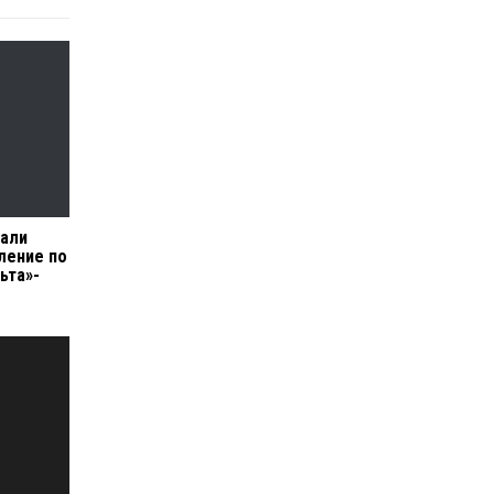
лали
ление по
ьта»-