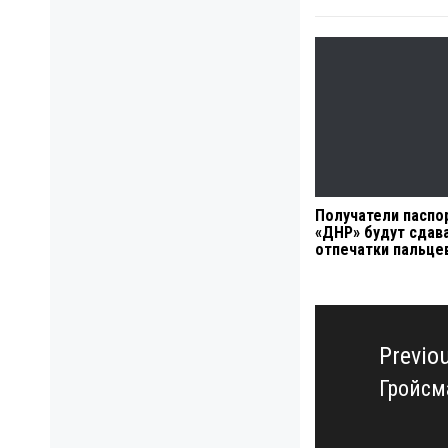
Получатели паспо
«ДНР» будут сдав
отпечатки пальце
Навигация
по
Previo
записям
Гройсм
Previo
post: