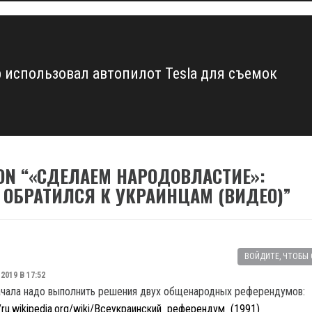
b использовал автопилот Tesla для съемок
ON “
«СДЕЛАЕМ НАРОДОВЛАСТИЕ»:
 ОБРАТИЛСЯ К УКРАИНЦАМ (ВИДЕО)
”
ВОЙДИТЕ, ЧТОБЫ
 2019 В 17:52
ачала надо выполнить решения двух общенародных референдумов:
//ru.wikipedia.org/wiki/Всеукраинский_референдум_(1991)