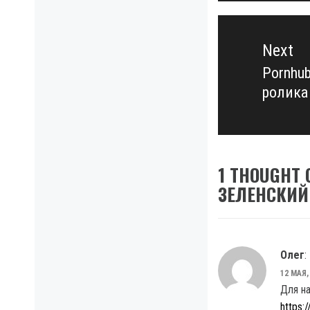
Next
Pornhu
Next
ролика
post:
1 THOUGHT 
ЗЕЛЕНСКИЙ
Олег
:
12 МАЯ,
Для н
https: