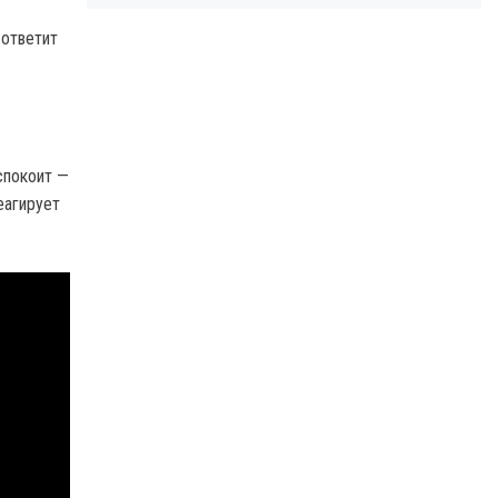
 ответит
спокоит —
еагирует