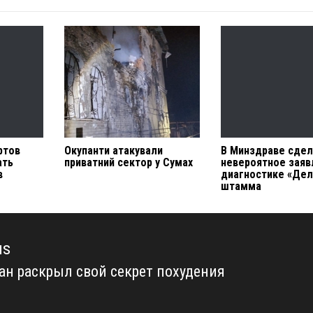
ртов
Окупанти атакували
В Минздраве сде
ать
приватний сектор у Сумах
невероятное заяв
в
диагностике «Дел
штамма
us
ан раскрыл свой секрет похудения
us