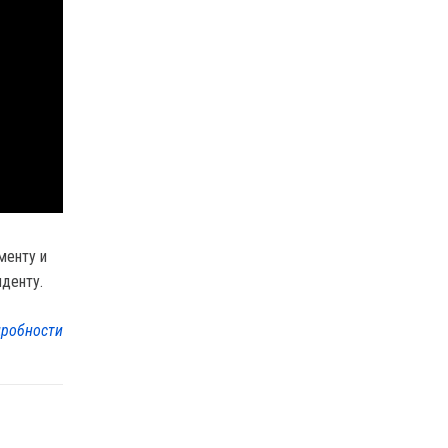
менту и
денту.
робности