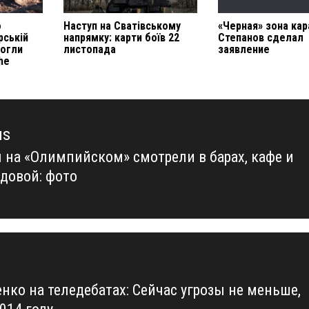
о
Наступ на Сватівському
«Черная» зона кар
рській
напрямку: карти боїв 22
Степанов сделал
могли
листопада
заявление
he
us
 на «Олимпийском» смотрели в барах, кафе и
us
едовой: фото
нко на теледебатах: Сейчас угрозы не меньше,