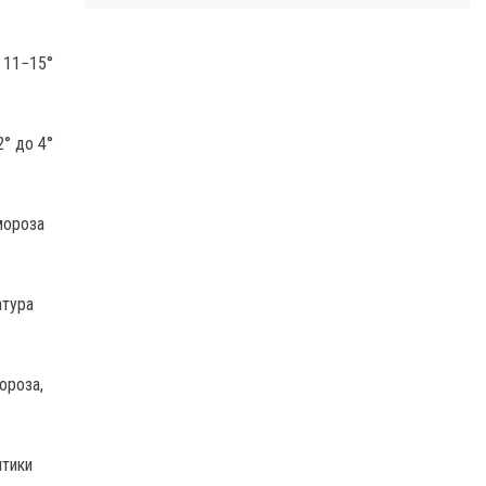
е 11−15°
° до 4°
мороза
атура
ороза,
птики