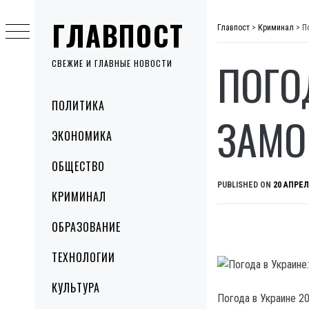
Skip
ГЛАВПОСТ
to
Главпост
>
Криминал
>
П
content
ПОГО
СВЕЖИЕ И ГЛАВНЫЕ НОВОСТИ
Primary
ПОЛИТИКА
Menu
ЗАМО
ЭКОНОМИКА
ОБЩЕСТВО
PUBLISHED ON
20 АПРЕЛ
КРИМИНАЛ
ОБРАЗОВАНИЕ
ТЕХНОЛОГИИ
КУЛЬТУРА
Погода в Украине 20