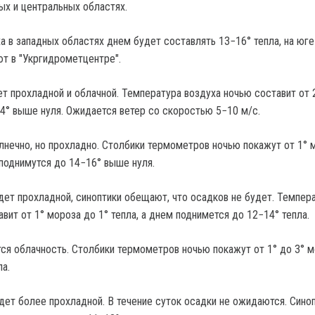
ых и центральных областях.
 в западных областях днем ​​будет составлять 13−16° тепла, на юг
т в "Укргидрометцентре".
т прохладной и облачной. Температура воздуха ночью составит от 2
2−14° выше нуля. Ожидается ветер со скоростью 5−10 м/с.
лнечно, но прохладно. Столбики термометров ночью покажут от 1° 
 ​​поднимутся до 14−16° выше нуля.
дет прохладной, синоптики обещают, что осадков не будет. Темпер
вит от 1° мороза до 1° тепла, а днем ​​поднимется до 12−14° тепла.
ся облачность. Столбики термометров ночью покажут от 1° до 3° м
ла.
дет более прохладной. В течение суток осадки не ожидаются. Сино