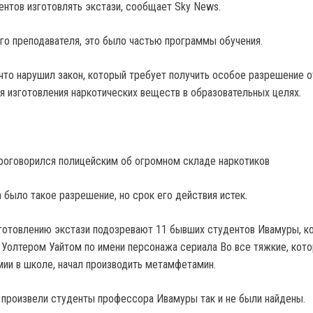
дентов изготовлять экстази, сообщает Sky News.
го преподавателя, это было частью программы обучения.
 что нарушил закон, который требует получить особое разрешение о
я изготовления наркотических веществ в образовательных целях.
роговорился полицейским об огромном складе наркотиков
 было такое разрешение, но срок его действия истек.
зготовлению экстази подозревают 11 бывших студентов Ивамуры, к
 Уолтером Уайтом по имени персонажа сериала Во все тяжкие, кото
мии в школе, начал производить метамфетамин.
 произвели студенты профессора Ивамуры так и не были найдены.