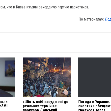
том, что в Киеве изъяли рекордную партию наркотиков.
По материалам:
Под
йшли
«Шість осіб засуджені до
Погода в Украине:
осЗМІ
реальних термінів»:
сноптики обещают
прокурор Донський
градусов тепла