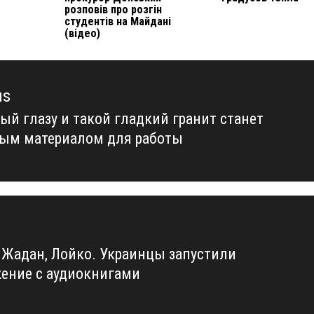
розповів про розгін
студентів на Майдані
(відео)
us
ый глазу и такой гладкий гранит станет
us
ым материалом для работы
 Жадан, Лойко. Украинцы запустили
ение с аудиокнигами