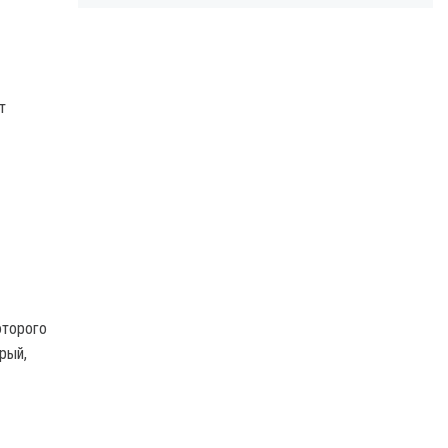
т
оторого
рый,