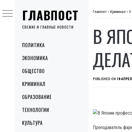
Skip
ГЛАВПОСТ
to
Главпост
>
Криминал
>
В
content
В ЯП
СВЕЖИЕ И ГЛАВНЫЕ НОВОСТИ
Primary
ПОЛИТИКА
Menu
ДЕЛА
ЭКОНОМИКА
ОБЩЕСТВО
PUBLISHED ON
18 АПРЕЛ
КРИМИНАЛ
ОБРАЗОВАНИЕ
ТЕХНОЛОГИИ
КУЛЬТУРА
Преподаватель фарм