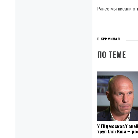
Ранее мы писали о 
КРИМИНАЛ
ПО ТЕМЕ
У Підмосков’ї зна
труп Іллі Ківи — р