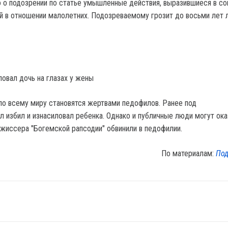
о подозрении по статье умышленные действия, выразившиеся в с
й в отношении малолетних. Подозреваемому грозит до восьми лет 
ловал дочь на глазах у жены
по всему миру становятся жертвами педофилов. Ранее под
 избил и изнасиловал ребенка. Однако и публичные люди могут ока
ежиссера "Богемской рапсодии" обвинили в педофилии.
По материалам:
Под