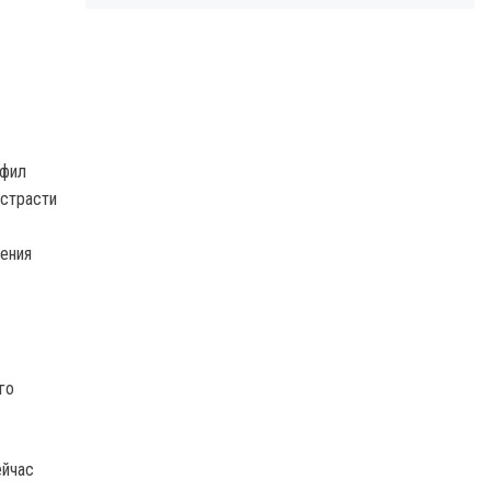
офил
 страсти
ения
го
ейчас