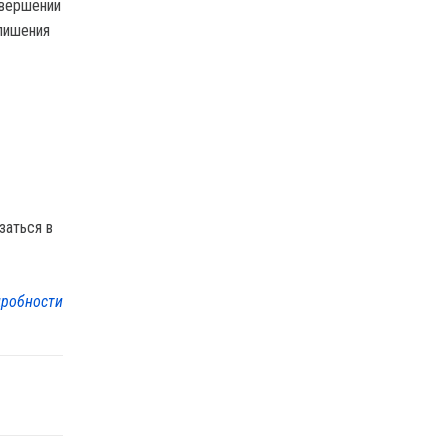
овершении
лишения
заться в
робности