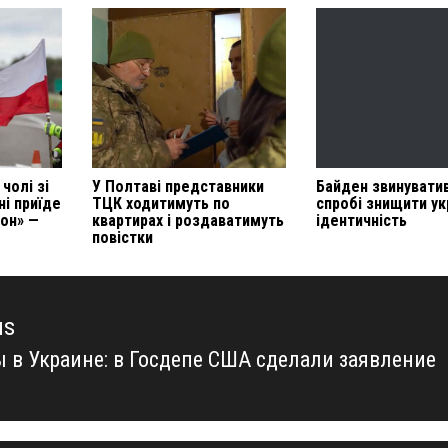
 чолі зі
У Полтаві представники
Байден звинуватив
і приїде
ТЦК ходитимуть по
спробі знищити ук
он» —
квартирах і роздаватимуть
ідентичність
повістки
us
 в Украине: в Госдепе США сделали заявление
us