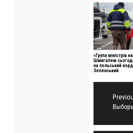
«Група міністрів на
Шмигалем сьогодн
на польський корд
Зеленський
Навигация
по
Previo
записям
Выборы
Previo
post: