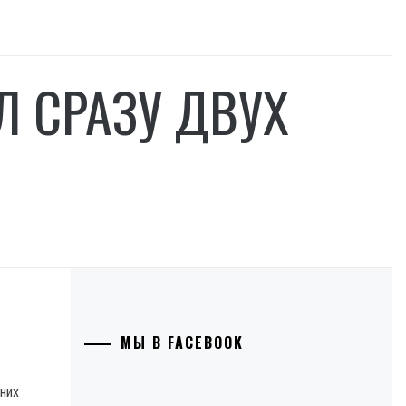
 СРАЗУ ДВУХ
МЫ В FACEBOOK
них