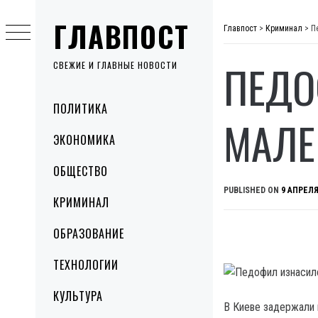
Skip
ГЛАВПОСТ
to
Главпост
>
Криминал
>
П
content
ПЕДО
СВЕЖИЕ И ГЛАВНЫЕ НОВОСТИ
Primary
ПОЛИТИКА
Menu
МАЛЕ
ЭКОНОМИКА
ОБЩЕСТВО
PUBLISHED ON
9 АПРЕЛЯ
КРИМИНАЛ
ОБРАЗОВАНИЕ
ТЕХНОЛОГИИ
КУЛЬТУРА
В Киеве задержали 