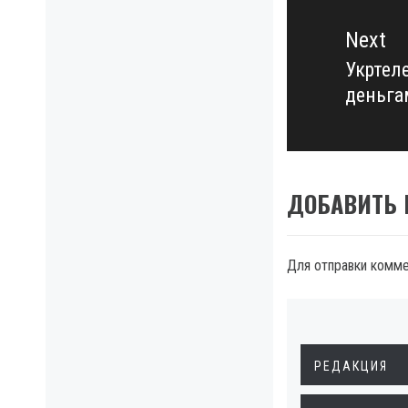
Next
Укртел
Next
деньга
post:
ДОБАВИТЬ
Для отправки комм
РЕДАКЦИЯ